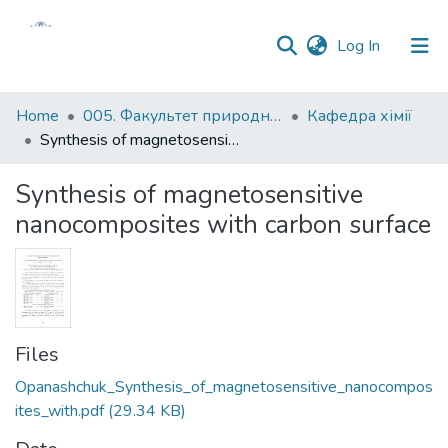
(current)
Log In
Communities
Home
005. Факультет природничих наук
Кафедра хімії
&
Synthesis of magnetosensitive nanocomposites with carbon surface
Collections
Synthesis of magnetosensitive
All of DSpace
nanocomposites with carbon surface
Statistics
Files
Opanashchuk_Synthesis_of_magnetosensitive_nanocompos
ites_with.pdf
(29.34 KB)