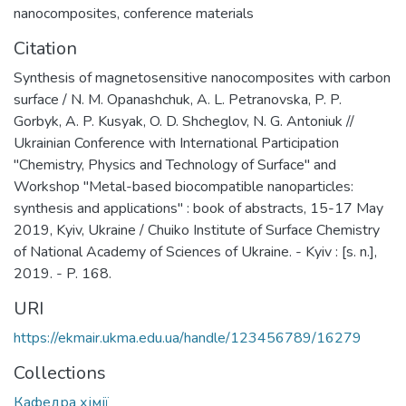
nanocomposites
,
conference materials
Citation
Synthesis of magnetosensitive nanocomposites with carbon
surface / N. М. Opanashchuk, A. L. Petranovska, P. P.
Gorbyk, A. P. Kusyak, O. D. Shcheglov, N. G. Antoniuk //
Ukrainian Conference with International Participation
"Chemistry, Physics and Technology of Surface" and
Workshop "Metal-based biocompatible nanoparticles:
synthesis and applications" : book of abstracts, 15-17 May
2019, Kyiv, Ukraine / Chuiko Institute of Surface Chemistry
of National Academy of Sciences of Ukraine. - Kyiv : [s. n.],
2019. - P. 168.
URI
https://ekmair.ukma.edu.ua/handle/123456789/16279
Collections
Кафедра хімії