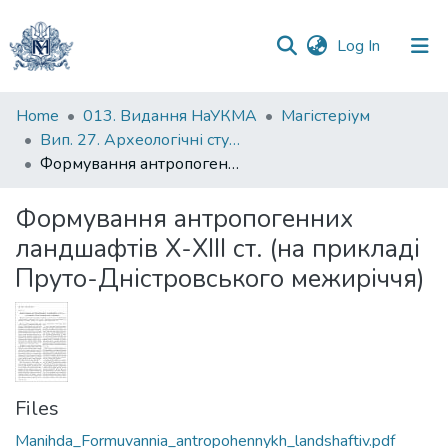
(current)
Log In
Communities
Home
013. Видання НаУКМА
Магістеріум
&
Вип. 27. Археологічні студії
Collections
Формування антропогенних ландшафтів Х-ХІІІ ст. (на прикладі Пруто-Дністровського межиріччя)
All of DSpace
Формування антропогенних
ландшафтів Х-ХІІІ ст. (на прикладі
Statistics
Пруто-Дністровського межиріччя)
Files
Manihda_Formuvannia_antropohennykh_landshaftiv.pdf