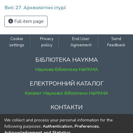
Вип. 27. Археологічні студії
Full item page
Cookie
Privacy
End User
Send
settings
policy
Agreement
Feedback
БІБЛІОТЕКА НАУКМА
Наукова бібліотека НаУКМА
ЕЛЕКТРОННИЙ КАТАЛОГ
Каталог Наукової бібліотеки НаУКМА
КОНТАКТИ
м. Київ, вул. Григорія Сковороди, 2
We collect and process your personal information for the
к. 1, к. 120
following purposes:
Authentication, Preferences,
Acknowledgement and Statistics
.