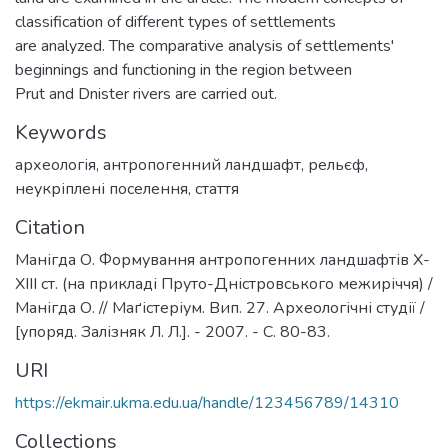
classification of different types of settlements
are analyzed. The comparative analysis of settlements'
beginnings and functioning in the region between
Prut and Dnister rivers are carried out.
Keywords
археологія
,
антропогенний ландшафт
,
рельєф
,
неукріплені поселення
,
стаття
Citation
Манігда О. Формування антропогенних ландшафтів X-
XIII ст. (на прикладі Пруто-Дністровського межиріччя) /
Манігда О. // Маґістеріум. Вип. 27. Археологічні студії /
[упоряд. Залізняк Л. Л.]. - 2007. - С. 80-83.
URI
https://ekmair.ukma.edu.ua/handle/123456789/14310
Collections