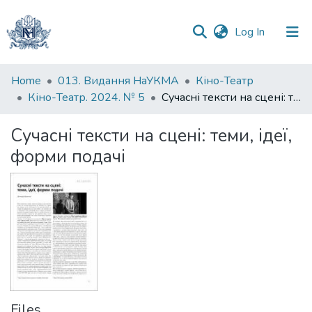
(current)
Log In
Communities
Home
013. Видання НаУКМА
Кіно-Театр
&
Кіно-Театр. 2024. № 5
Сучасні тексти на сцені: теми, ідеї, форми подачі
Collections
Сучасні тексти на сцені: теми, ідеї,
All of DSpace
форми подачі
Statistics
Files