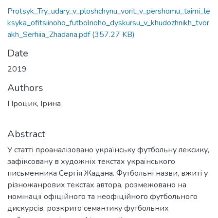
Protsyk_Try_udary_v_ploshchynu_vorit_v_pershomu_taimi_le
ksyka_ofitsiinoho_futbolnoho_dyskursu_v_khudozhnikh_tvor
akh_Serhiia_Zhadana.pdf
(357.27 KB)
Date
2019
Authors
Процик, Ірина
Abstract
У статті проаналізовано українську футбольну лексику,
зафіксовану в художніх текстах українського
письменника Сергія Жадана. Футбольні назви, вжиті у
різножанрових текстах ав­тора, розмежовано на
номінації офіційного та неофіційного футбольного
дискурсів, розкрито семантику футбольних