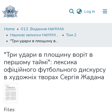
(current)
Log In
Communities
Home
013. Видання НаУКМА
&
Наукові записки НаУКМА. Мовознавство
Том 2
Collections
"Три удари в площину воріт в першому таймі": лексика офіційного футбольного дискурсу в художніх творах Сергія Жадана
All of DSpace
"Три удари в площину воріт в
першому таймі": лексика
Statistics
офіційного футбольного дискурсу
в художніх творах Сергія Жадана
Files