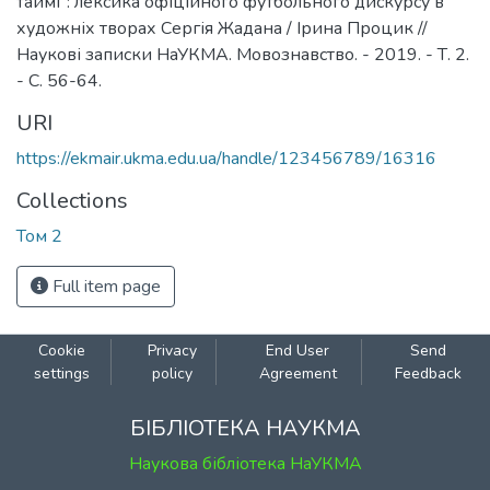
таймі": лексика офіційного футбольного дискурсу в
художніх творах Сергія Жадана / Ірина Процик //
Наукові записки НаУКМА. Мовознавство. - 2019. - Т. 2.
- С. 56-64.
URI
https://ekmair.ukma.edu.ua/handle/123456789/16316
Collections
Том 2
Full item page
Cookie
Privacy
End User
Send
settings
policy
Agreement
Feedback
БІБЛІОТЕКА НАУКМА
Наукова бібліотека НаУКМА