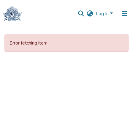
Log In
Communities
&
Error fetching item
Collections
All of DSpace
Statistics