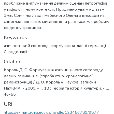
приблизне витлумачення деяким сценам петрогліфів
у міфологічному контексті. Приділено увагу культам
Змія, Сонячної ладді, Небесного Оленя з виходом на
світогляд північних мисливців та ранньоземлеробську
південну традицію.
Keywords
язичницький світогляд
,
формування
,
давні германці
,
Скандинавії
Citation
Король Д. О. Формування язичницького світогляду
давніх германців: (спроба етно-хронологічної
реконструкції) / Д. О. Король // Наукові записки
НаУКМА. - 2000. - Т. 18 : Теорія та історія культури. - С.
46-55.
URI
https://ekmair.ukma.edu.ua/handle/123456789/9877