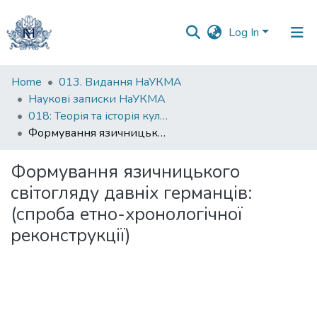
Log In
Communities
Home
013. Видання НаУКМА
&
Наукові записки НаУКМА
Collections
018: Теорія та історія культури
Формування язичницького світогляду давніх германців: (спроба етно-хронологічної реконструкції)
All of DSpace
Формування язичницького
Statistics
світогляду давніх германців:
(спроба етно-хронологічної
реконструкції)