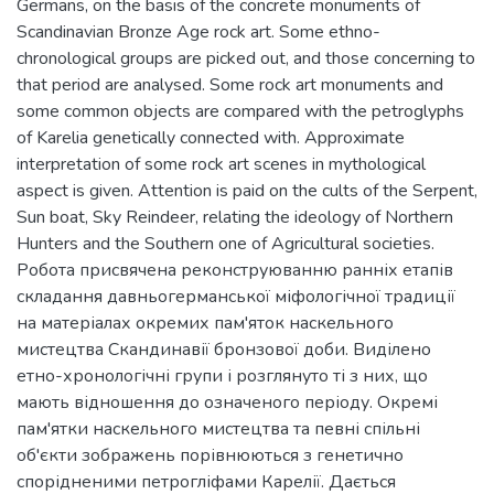
Germans, on the basis of the concrete monuments of
Scandinavian Bronze Age rock art. Some ethno-
chronological groups are picked out, and those concerning to
that period are analysed. Some rock art monuments and
some common objects are compared with the petroglyphs
of Karelia genetically connected with. Approximate
interpretation of some rock art scenes in mythological
aspect is given. Attention is paid on the cults of the Serpent,
Sun boat, Sky Reindeer, relating the ideology of Northern
Hunters and the Southern one of Agricultural societies.
Робота присвячена реконструюванню ранніх етапів
складання давньогерманської міфологічної традиції
на матеріалах окремих пам'яток наскельного
мистецтва Скандинавії бронзової доби. Виділено
етно-хронологічні групи і розглянуто ті з них, що
мають відношення до означеного періоду. Окремі
пам'ятки наскельного мистецтва та певні спільні
об'єкти зображень порівнюються з генетично
спорідненими петрогліфами Карелії. Дається