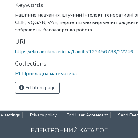
Keywords
машинне навчання
,
штучний інтелект
,
генеративні з
CLIP
,
VQGAN
,
VAE
,
перцептивно вирівняні градієнт
зображень
,
бакалаврська робота
URI
https://ekmair.ukma.edu.ua/handle/123456789/32246
Collections
F1 Прикладна математика
Full item page
e settings
Privacy policy
End User Agreement
Send Fee
ЕЛЕКТРОННИЙ КАТАЛОГ