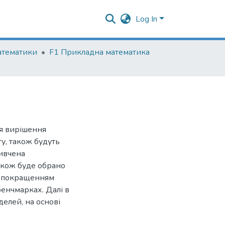
Log In
атематики
F1 Прикладна математика
ля вирішення
у, також будуть
вивчена
також буде обрано
її покращенням
бенчмарках. Далі в
елей, на основі