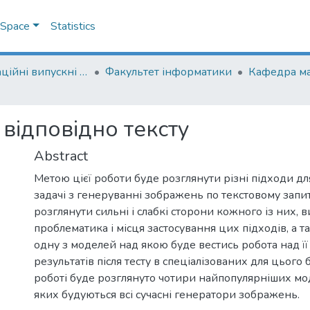
DSpace
Statistics
Кваліфікаційні випускні роботи здобувачів вищої освіти бакалаврських програм
Факультет інформатики
Кафедра м
відповідно тексту
Abstract
Метою цієї роботи буде розглянути різні підходи д
задачі з генеруванні зображень по текстовому запит
розглянути сильні і слабкі сторони кожного із них, 
проблематика і місця застосування цих підходів, а 
одну з моделей над якою буде вестись робота над 
результатів після тесту в спеціалізованих для цього 
роботі буде розглянуто чотири найпопулярніших мод
яких будуються всі сучасні генератори зображень.