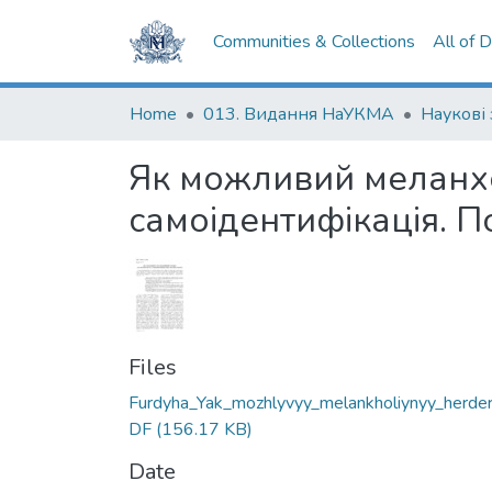
Communities & Collections
All of 
Home
013. Видання НаУКМА
Наукові
Як можливий меланхо
самоідентифікація. П
Files
Furdyha_Yak_mozhlyvyy_melankholiynyy_herder
DF
(156.17 KB)
Date