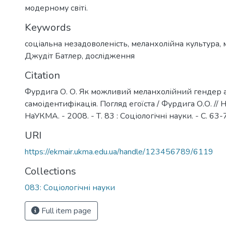
модерному світі.
Keywords
соціальна незадоволеність
,
меланхолійна культура
,
Джудіт Батлер
,
дослідження
Citation
Фурдига О. О. Як можливий меланхолійний гендер а
самоідентифікація. Погляд егоїста / Фурдига О.О. // 
НаУКМА. - 2008. - Т. 83 : Соціологічні науки. - С. 63-
URI
https://ekmair.ukma.edu.ua/handle/123456789/6119
Collections
083: Соціологічні науки
Full item page