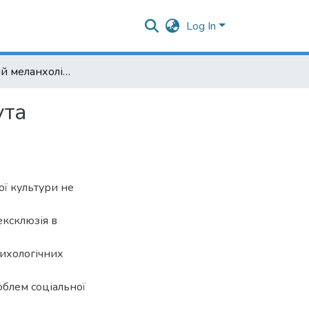
Log In
Як можливий меланхолійний гердер або відторгнута самоідентифікація. Погляд егоїста
ута
ої культури не
ексклюзія в
ихологічних
облем соціальної