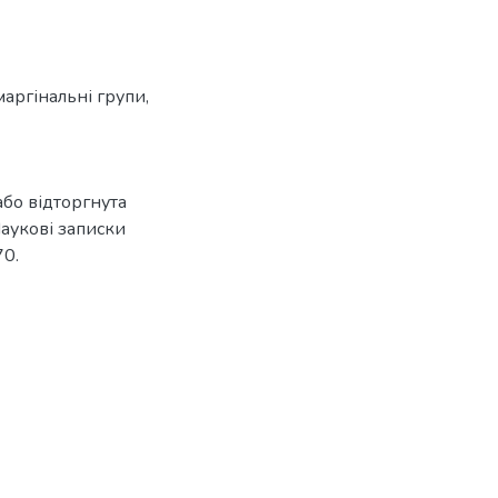
маргінальні групи
,
бо відторгнута
Наукові записки
70.