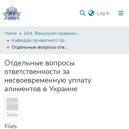
(current)
Log In
Communities
Home
004. Факультет правничих наук
&
Кафедра приватного права
Collections
Отдельные вопросы ответственности за несвоевременную уплату алиментов в Украине
All of DSpace
Отдельные вопросы
ответственности за
Statistics
несвоевременную уплату
алиментов в Украине
Files