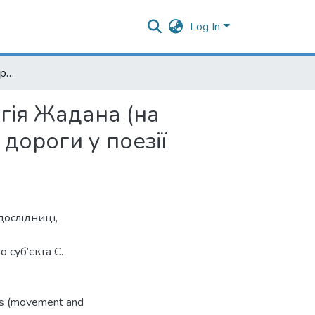
Log In
Мотиви дороги (рух і процесуальність) у поезії Сергія Жадана (на матеріалі збірки "Цитатник") / патологічна потреба дороги у поезії Сергія Жадана (на матеріалі збірки "Цитатник")
ргія Жадана (на
 дороги у поезії
дослідниці,
 суб’єкта С.
ifs (movement and