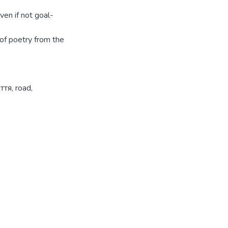
en if not goal-
 of poetry from the
аття
,
road
,