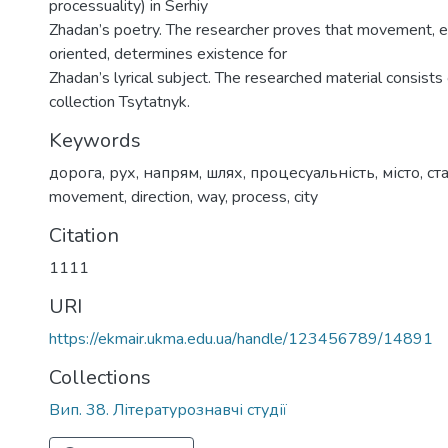
processuality) in Serhiy
Zhadan’s poetry. The researcher proves that movement, ev
oriented, determines existence for
Zhadan’s lyrical subject. The researched material consists
collection Tsytatnyk.
Keywords
дорога
,
рух
,
напрям
,
шлях
,
процесуальність
,
місто
,
ст
movement
,
direction
,
way
,
process
,
city
Citation
1111
URI
https://ekmair.ukma.edu.ua/handle/123456789/14891
Collections
Вип. 38. Літературознавчі студії