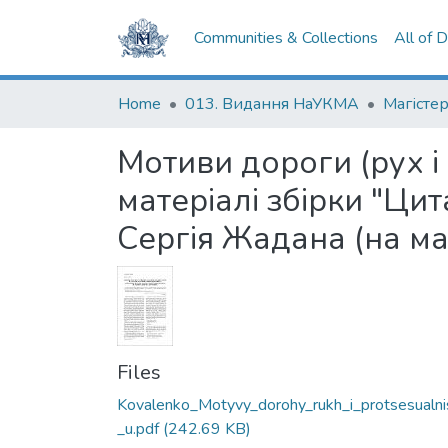
Communities & Collections
All of 
Home
013. Видання НаУКМА
Магістер
Мотиви дороги (рух і 
матеріалі збірки "Цит
Сергія Жадана (на ма
Files
Kovalenko_Motyvy_dorohy_rukh_i_protsesualni
_u.pdf
(242.69 KB)