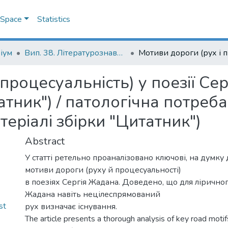
DSpace
Statistics
іум
Вип. 38. Літературознавчі студії
процесуальність) у поезії Се
атник") / патологічна потреба
теріалі збірки "Цитатник")
Abstract
У статті ретельно проаналізовано ключові, на думку 
мотиви дороги (руху й процесуальності)
в поезіях Сергія Жадана. Доведено, що для ліричного
Жадана навіть нецілеспрямований
st
рух визначає існування.
The article presents a thorough analysis of key road mot