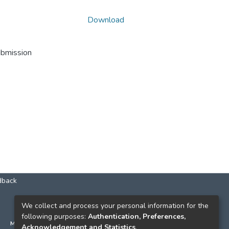
Download
ubmission
dback
КОНТАКТИ
We collect and process your personal information for the
following purposes:
Authentication, Preferences,
м. Київ, вул. Григорія Сковороди, 2
Acknowledgement and Statistics
.