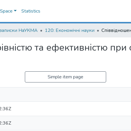
DSpace
Statistics
 записки НаУКМА
120: Економічні науки
івністю та ефективністю при
Simple item page
2:36Z
2:36Z