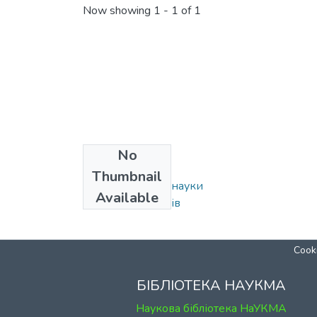
Now showing
1 - 1 of 1
No
Collections
Thumbnail
120: Економічні науки
Available
Кафедра фінансів
Cooki
БІБЛІОТЕКА НАУКМА
Наукова бібліотека НаУКМА