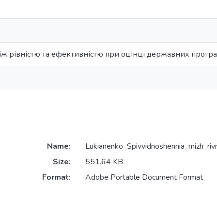
іж рівністю та ефективністю при оцінці державних прогр
Name:
Lukianenko_Spivvidnoshennia_mizh_rivn
Size:
551.64 KB
Format:
Adobe Portable Document Format