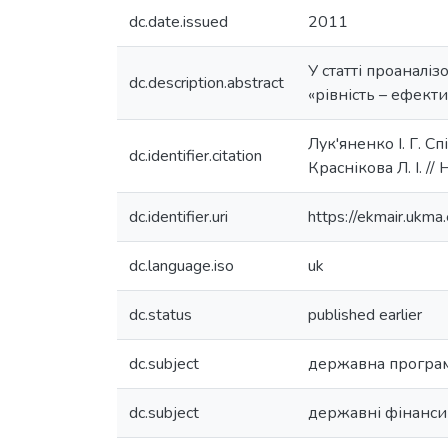
dc.date.issued
2011
У статті проаналі
dc.description.abstract
«рівність – ефекти
Лук'яненко І. Г. С
dc.identifier.citation
Краснікова Л. І. //
dc.identifier.uri
https://ekmair.uk
dc.language.iso
uk
dc.status
published earlier
dc.subject
державна програ
dc.subject
державні фінанси