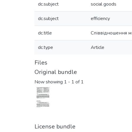
dc.subject
social goods
dc.subject
efficiency
dc.title
Співвідношення м
dc.type
Article
Files
Original bundle
Now showing
1 - 1 of 1
License bundle