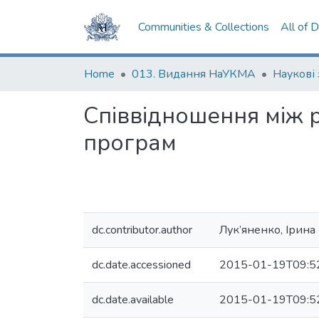
Communities & Collections
All of 
Home
013. Видання НаУКМА
Наукові
Співвідношення між р
програм
dc.contributor.author
Лук’яненко, Ірина
dc.date.accessioned
2015-01-19T09:5
dc.date.available
2015-01-19T09:5