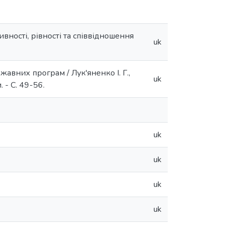
вності, рівності та співвідношення
uk
жавних програм / Лук'яненко І. Г.,
uk
 - С. 49-56.
uk
uk
uk
uk