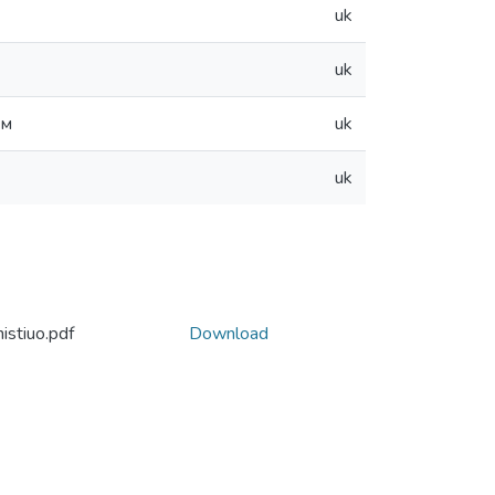
uk
uk
ам
uk
uk
istiuo.pdf
Download