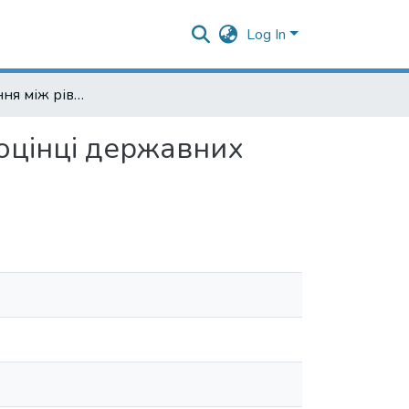
Log In
Співвідношення між рівністю та ефективністю при оцінці державних програм
 оцінці державних