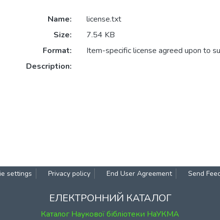
Name:
license.txt
Size:
7.54 KB
Format:
Item-specific license agreed upon to s
Description:
e settings
Privacy policy
End User Agreement
Send Fee
ЕЛЕКТРОННИЙ КАТАЛОГ
Каталог Наукової бібліотеки НаУКМА