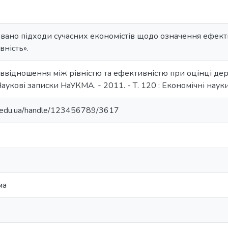
зовано підходи сучасних економістів щодо означення ефекти
вність».
піввідношення між рівністю та ефективністю при оцінці дер
 Наукові записки НаУКМА. - 2011. - Т. 120 : Економічні науки.
ma.edu.ua/handle/123456789/3617
ма