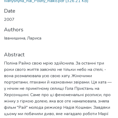
Ivanyshyna_Rai_Poliny_Raiko.pdf
(326.21 KB)
Date
2007
Authors
Іванишина, Лариса
Abstract
Поліна Райко свою мрію здійснила. За останні три
роки свого життя заясніло не тільки небо на стелі, -
вона розмалювала усю свою хату. Жіночими
портретами, птахами й казковими звірами. Ця хата —
у нічим не примітному селищі Гола Пристань на
Херсонщині. Саме про ці феноменальні розписи, про
жінку з гіркою долею, яка все оте намалювала, зняла
фільм "Рай" молода режисер Надія Кошман. Завдяки
цьому ми побачили диво, яке нагадало роботи Марії