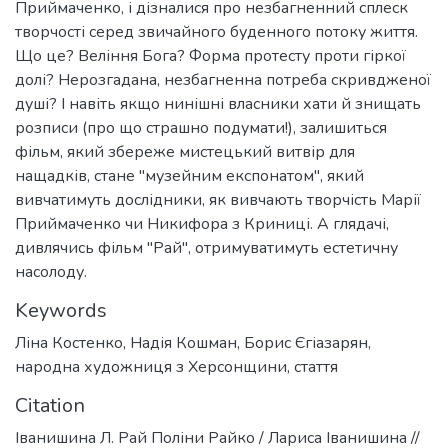
Приймаченко, і дізналися про незбагненний сплеск
творчості серед звичайного буденного потоку життя.
Що це? Веління Бога? Форма протесту проти гіркої
долі? Нерозгадана, незбагненна потреба скривдженої
душі? І навіть якщо нинішні власники хати й знищать
розписи (про що страшно подумати!), залишиться
фільм, який збереже мистецький витвір для
нащадків, стане "музейним експонатом", який
вивчатимуть дослідники, як вивчають творчість Марії
Приймаченко чи Никифора з Криниці. А глядачі,
дивлячись фільм "Рай", отримуватимуть естетичну
Keywords
Ліна Костенко
,
Надія Кошман
,
Борис Єгіазарян
,
народна художниця з Херсонщини
,
стаття
Citation
Іванишина Л. Рай Поліни Райко / Лариса Іванишина //