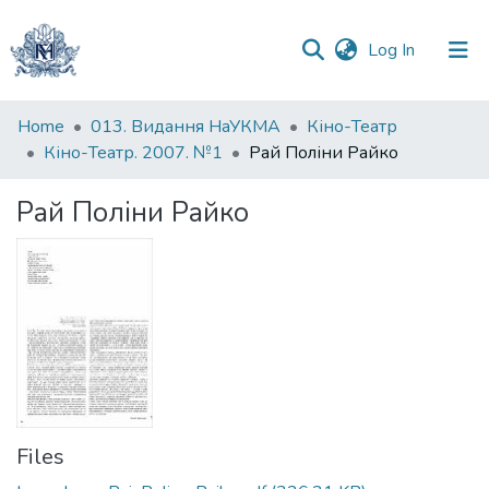
(current)
Log In
Communities
Home
013. Видання НаУКМА
Кіно-Театр
&
Кіно-Театр. 2007. №1
Рай Поліни Райко
Collections
Рай Поліни Райко
All of DSpace
Statistics
Files