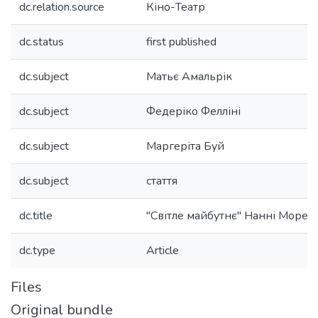
dc.relation.source
Кіно-Театр
dc.status
first published
dc.subject
Матьє Амальрік
dc.subject
Федеріко Фелліні
dc.subject
Маргеріта Буй
dc.subject
стаття
dc.title
"Світле майбутнє" Нанні Моретт
dc.type
Article
Files
Original bundle