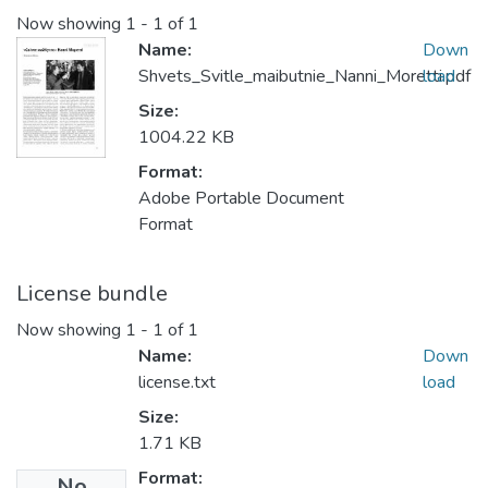
Now showing
1 - 1 of 1
Name:
Down
Shvets_Svitle_maibutnie_Nanni_Moretti.pdf
load
Size:
1004.22 KB
Format:
Adobe Portable Document
Format
License bundle
Now showing
1 - 1 of 1
Name:
Down
license.txt
load
Size:
1.71 KB
Format:
No