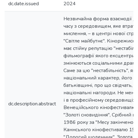
dc.date.issued
2024
Незвичайна форма взаємодії Д
часу з середовищем, яке втрат
мислення, – в центрі нової стрі
"Світле майбутнє". Кінорежисер,
має стійку репутацію "нестабіль
фільмографії якого ексцентричн
змінюються соціальними драма
Саме за цю "нестабільність", як
національний характер, його л
батьківщині, про що свідчать, з
національні нагороди. Не мен
і в професійному середовищі: п
dc.description.abstract
Венеційського кінофестивалю 
"Золоті сновидіння", Срібний в
1986 року за "Месу закінчено",
Каннського кінофестивалю 199
"Дорогий щоденник", Золота па