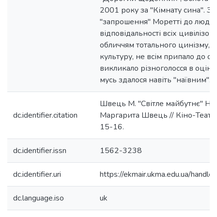
2001 року за "Кімнату сина". Зв
"запрошення" Моретті до людськ
відповідальності всіх цивілізо
обличчям тотального цинізму, 
культуру, не всім припало до см
викликало різноголосся в оцінка
мусь здалося навіть "наївним".
Швець М. "Світле майбутнє" Нан
dc.identifier.citation
Маргарита Швець // Кіно-Театр. -
15-16.
dc.identifier.issn
1562-3238
dc.identifier.uri
https://ekmair.ukma.edu.ua/han
dc.language.iso
uk