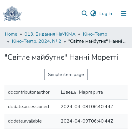
(current)
Log In
Communities
Home
013. Видання НаУКМА
Кіно-Театр
&
Кіно-Театр. 2024. № 2
"Світле майбутнє" Нанні Моретті
Collections
"Світле майбутнє" Нанні Моретті
All of DSpace
Simple item page
Statistics
dc.contributor.author
Швець, Маргарита
dc.date.accessioned
2024-04-09T06:40:44Z
dc.date.available
2024-04-09T06:40:44Z