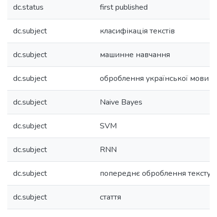
dc.status
first published
dc.subject
класифікація текстів
dc.subject
машинне навчання
dc.subject
оброблення української мови
dc.subject
Naive Bayes
dc.subject
SVM
dc.subject
RNN
dc.subject
попереднє оброблення тексту
dc.subject
стаття