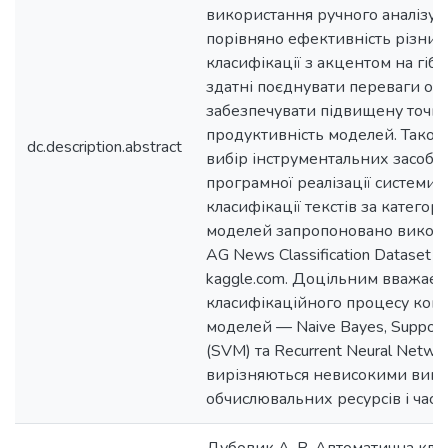
використання ручного аналізу. 
порівняно ефективність різних
класифікації з акцентом на гібр
здатні поєднувати переваги окр
забезпечувати підвищену точніс
продуктивність моделей. Тако
dc.description.abstract
вибір інструментальних засобів
програмної реалізації системи 
класифікації текстів за категор
моделей запропоновано викори
AG News Classification Dataset 
kaggle.com. Доцільним вважає
класифікаційного процесу ком
моделей — Naive Bayes, Support
(SVM) та Recurrent Neural Networ
вирізняються невисокими вим
обчислювальних ресурсів і часу