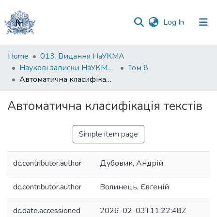
(current)
Log In
Communities
Home
013. Видання НаУКМА
&
Наукові записки НаУКМА. Комп'ютерні науки
Том 8
Collections
Автоматична класифікація текстів
All of DSpace
Автоматична класифікація текстів
Statistics
Simple item page
dc.contributor.author
Дубовик, Андрій
dc.contributor.author
Волинець, Євгеній
dc.date.accessioned
2026-02-03T11:22:48Z