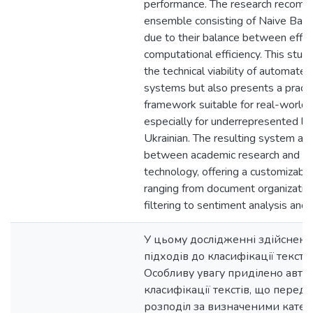
performance. The research recom
ensemble consisting of Naive Ba
due to their balance between effe
computational efficiency. This study
the technical viability of automated 
systems but also presents a practi
framework suitable for real-world a
especially for underrepresented l
Ukrainian. The resulting system ai
between academic research and d
technology, offering a customizable
ranging from document organizatio
filtering to sentiment analysis and
У цьому дослідженні здійснено 
підходів до класифікації тексто
Особливу увагу приділено авто
класифікації текстів, що передб
розподіл за визначеними катег