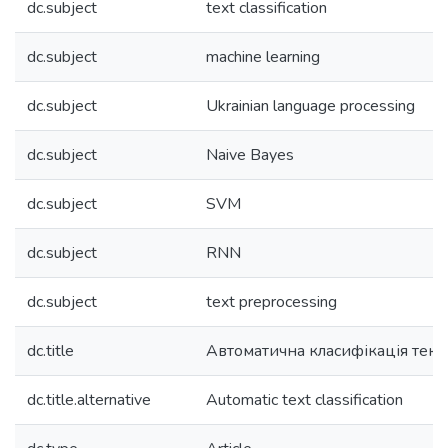
dc.subject
text classification
dc.subject
machine learning
dc.subject
Ukrainian language processing
dc.subject
Naive Bayes
dc.subject
SVM
dc.subject
RNN
dc.subject
text preprocessing
dc.title
Автоматична класифікація текст
dc.title.alternative
Automatic text classification