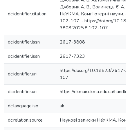
Дубовик А. В. Автоматична клас
Дубовик А. В., Волинець Є. А. /
dc.identifier.citation
НаУКМА. Комп'ютерні науки. - 202
102-107. - https://doi.org/10.1
3808.2025.8.102-107
dc.identifier.issn
2617-3808
dc.identifier.issn
2617-7323
https://doi.org/10.18523/2617-
dc.identifier.uri
107
dc.identifier.uri
https://ekmair.ukma.edu.ua/han
dc.language.iso
uk
dc.relation.source
Наукові записки НаУКМА. Комп