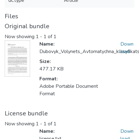
dc.type
Article
Files
Original bundle
Now showing
1 - 1 of 1
Name:
Down
Dubovyk_Volynets_Avtomatychna_klasyfikatsii
load
Size:
477.17 KB
Format:
Adobe Portable Document
Format
License bundle
Now showing
1 - 1 of 1
Name:
Down
license.txt
load