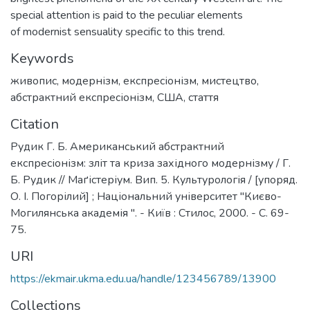
special attention is paid to the peculiar elements
of modernist sensuality specific to this trend.
Keywords
живопис
,
модернізм
,
експресіонізм
,
мистецтво
,
абстрактний експресіонізм
,
США
,
стаття
Citation
Рудик Г. Б. Американський абстрактний
експресіонізм: зліт та криза західного модернізму / Г.
Б. Рудик // Маґістеріум. Вип. 5. Культурологія / [упоряд.
О. І. Погорілий] ; Національний університет "Києво-
Могилянська академія ". - Київ : Стилос, 2000. - С. 69-
75.
URI
https://ekmair.ukma.edu.ua/handle/123456789/13900
Collections