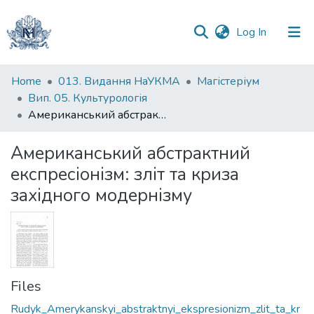
(current)
Log In
Communities
Home
013. Видання НаУКМА
Магістеріум
&
Вип. 05. Культурологія
Collections
Американський абстрактний експресіонізм: зліт та криза західного модернізму
All of DSpace
Американський абстрактний
експресіонізм: зліт та криза
Statistics
західного модернізму
Files
Rudyk_Amerykanskyi_abstraktnyi_ekspresionizm_zlit_ta_kr