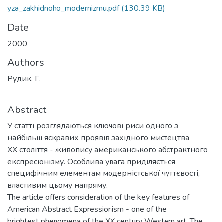
yza_zakhidnoho_modernizmu.pdf
(130.39 KB)
Date
2000
Authors
Рудик, Г.
Abstract
У статті розглядаються ключові риси одного з
найбільш яскравих проявів західного мистецтва
XX століття - живопису американського абстрактного
експресіонізму. Особлива увага приділяється
специфічним елементам модерністської чуттєвості,
властивим цьому напряму.
The article offers consideration of the key features of
American Abstract Expressionism - one of the
brightest phenomena of the XX century Western art. The