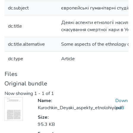
dc.subject
європейські гуманітарні студії
Деякі аспекти етнології насиль
dc.title
скасування смертної кари в Укра
dc.title.alternative
Some aspects of the ethnology of 
dc.type
Article
Files
Original bundle
Now showing
1 - 1 of 1
Name:
Down
Kurochkin_Deyaki_aspekty_etnolohiyi.pdf
load
Size:
95.3 KB