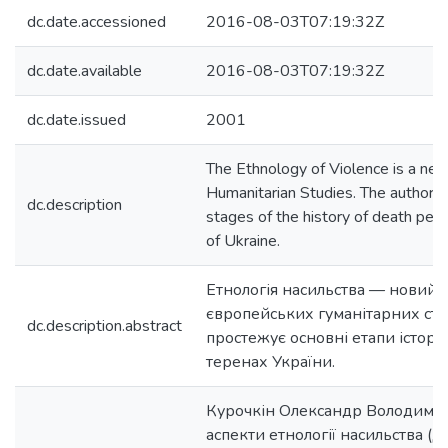
dc.date.accessioned
2016-08-03T07:19:32Z
dc.date.available
2016-08-03T07:19:32Z
dc.date.issued
2001
The Ethnology of Violence is a ne
Humanitarian Studies. The author 
dc.description
stages of the history of death penal
of Ukraine.
Етнологія насильства — новий
європейських гуманітарних сту
dc.description.abstract
простежує основні етапи історії
теренах України.
Курочкін Олександр Володимир
аспекти етнології насильства (