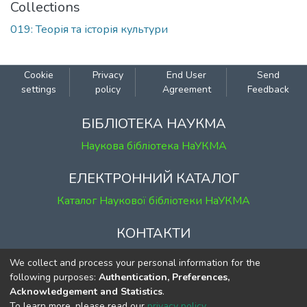
Collections
019: Теорія та історія культури
Cookie
Privacy
End User
Send
settings
policy
Agreement
Feedback
БІБЛІОТЕКА НАУКМА
Наукова бібліотека НаУКМА
ЕЛЕКТРОННИЙ КАТАЛОГ
Каталог Наукової бібліотеки НаУКМА
КОНТАКТИ
м. Київ, вул. Григорія Сковороди, 2
We collect and process your personal information for the
к. 1, к. 120
following purposes:
Authentication, Preferences,
Acknowledgement and Statistics
.
тел.
(044) 463-69-31
To learn more, please read our
privacy policy
.