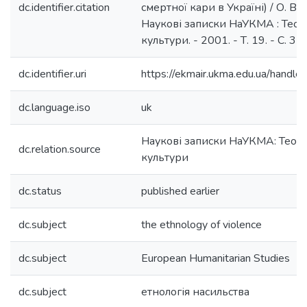
dc.identifier.citation
смертної кари в Україні) / О. В. 
Наукові записки НаУКМА : Теорія
культури. - 2001. - Т. 19. - С. 35
dc.identifier.uri
https://ekmair.ukma.edu.ua/hand
dc.language.iso
uk
Наукові записки НаУКМА: Теорія
dc.relation.source
культури
dc.status
published earlier
dc.subject
the ethnology of violence
dc.subject
European Humanitarian Studies
dc.subject
етнологія насильства