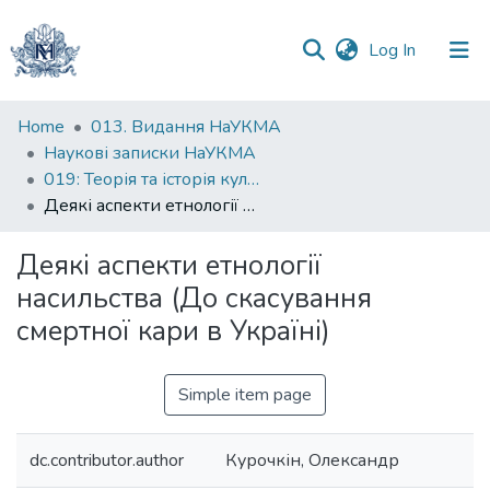
(current)
Log In
Communities
Home
013. Видання НаУКМА
&
Наукові записки НаУКМА
Collections
019: Теорія та історія культури
Деякі аспекти етнології насильства (До скасування смертної кари в Україні)
All of DSpace
Деякі аспекти етнології
Statistics
насильства (До скасування
смертної кари в Україні)
Simple item page
dc.contributor.author
Курочкін, Олександр