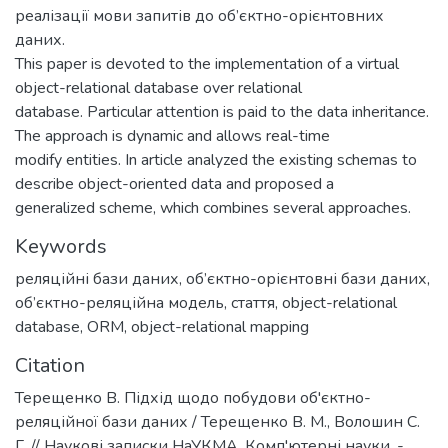
реалізації мови запитів до об’єктно-орієнтовних
даних.
This paper is devoted to the implementation of a virtual
object-relational database over relational
database. Particular attention is paid to the data inheritance.
The approach is dynamic and allows real-time
modify entities. In article analyzed the existing schemas to
describe object-oriented data and proposed a
generalized scheme, which combines several approaches.
Keywords
реляційні бази даних
,
об’єктно-орієнтовні бази даних
,
об’єктно-реляційна модель
,
стаття
,
object-relational
database
,
ORM
,
object-relational mapping
Citation
Терещенко В. Підхід щодо побудови об'єктно-
реляційної бази даних / Терещенко В. М., Волошин С.
Г. // Наукові записки НаУКМА. Комп'ютерні науки. -