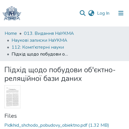
(current)
Log In
Communities
Home
013. Видання НаУКМА
&
Наукові записки НаУКМА
Collections
112: Комп'ютерні науки
Підхід щодо побудови об'єктно-реляційної бази даних
All of DSpace
Підхід щодо побудови об'єктно-
Statistics
реляційної бази даних
Files
Pidkhid_shchodo_pobudovy_obiektno.pdf
(1.32 MB)