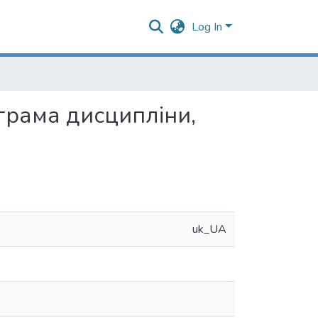
Log In
грама дисципліни,
uk_UA