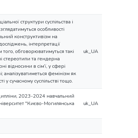
іальної структури суспільства і
озглядатимуться особливості
альний конструктивізм на
досліджень, інтерпретації
м того, обговорюватимуться такі
uk_UA
і стереотипи та гендерна
ні відносини в сім’ї, у сфері
тві; аналізуватиметься фемінізм як
і у сучасному суспільстві тощо.
сципліни, 2023-2024 навчальний
 університет "Києво-Могилянська
uk_UA