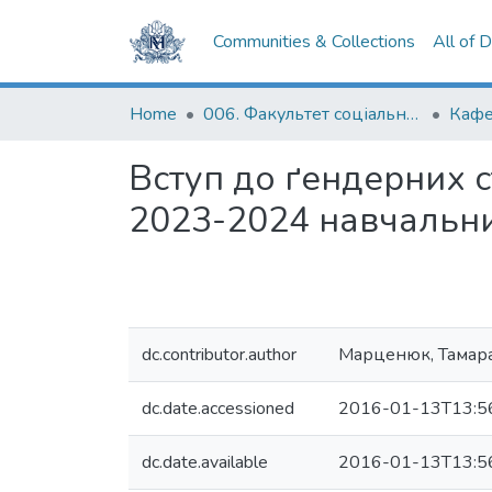
Communities & Collections
All of 
Home
006. Факультет соціальних наук і соціальних технологій
Кафе
Вступ до ґендерних с
2023-2024 навчальни
dc.contributor.author
Марценюк, Тамар
dc.date.accessioned
2016-01-13T13:5
dc.date.available
2016-01-13T13:5