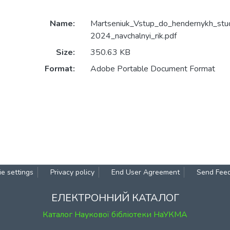
Name:
Martseniuk_Vstup_do_hendernykh_stud
2024_navchalnyi_rik.pdf
Size:
350.63 KB
Format:
Adobe Portable Document Format
e settings
Privacy policy
End User Agreement
Send Fee
ЕЛЕКТРОННИЙ КАТАЛОГ
Каталог Наукової бібліотеки НаУКМА