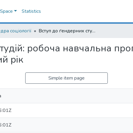
DSpace
Statistics
дра соціології
Вступ до ґендерних студій: робоча навчальна програма дисципліни, 2023-2024 навчальний рік
тудій: робоча навчальна про
й рік
Simple item page
а
6:01Z
6:01Z