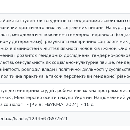
айомити студенток і студентів із гендерними аспектами соц
навички критичного аналізу соціальних питань. На курсі р
логії, методологічні пояснення гендерної нерівності (соці
чному детермінізму), результати емпіричних соціологічних 
них відмінностей у життєдіяльності чоловіків і жінок. Окрі
нення і розвиток гендерних досліджень, гендерно-рольов
пільстві, сексуальність як соціально-культурне явище, гендер
зайнятості, розподіл влади і політичної діяльності у суспільс
 політична практика, а також перспективи гендерної рівност
туп до гендерних студій : робоча навчальна програма ди
енюк ; Міністерство освіти і науки України, Національний
соціології. - [Київ : НаУКМА, 2024]. - 15 с.
ma.edu.ua/handle/123456789/2521