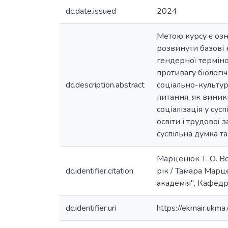
dc.date.issued
2024
Метою курсу є озн
розвинути базові 
гендерної терміно
противагу біологі
dc.description.abstract
соціально-культур
питання, як виник
соціалізація у сус
освіти і трудової 
суспільна думка та
Марценюк Т. О. Вс
dc.identifier.citation
рік / Тамара Марц
академія", Кафедра 
dc.identifier.uri
https://ekmair.uk