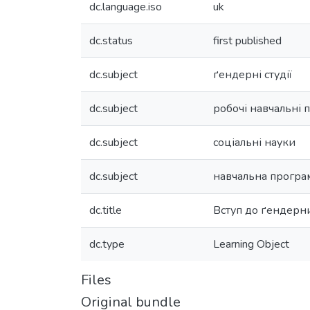
dc.language.iso
uk
dc.status
first published
dc.subject
ґендерні студії
dc.subject
робочі навчальні 
dc.subject
соціальні науки
dc.subject
навчальна програ
dc.title
Вступ до ґендерни
dc.type
Learning Object
Files
Original bundle