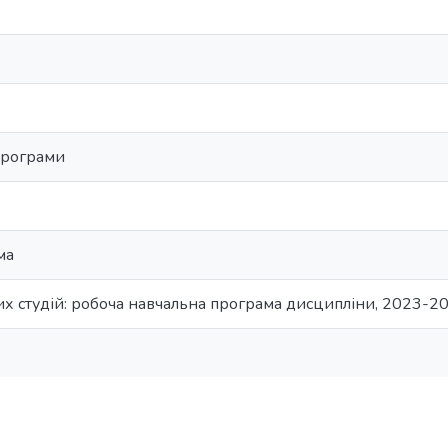
програми
ма
х студій: робоча навчальна програма дисципліни, 2023-2