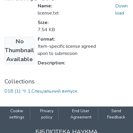
Name:
Down
license.txt
load
Size:
7.54 KB
Format:
No
Item-specific license agreed
Thumbnail
upon to submission
Available
Description:
Collections
018 (1): Ч. 1.Спеціальний випуск
Cookie
Privacy
End User
Send
settings
policy
Agreement
Feedback
БІБЛІОТЕКА НАУКМА