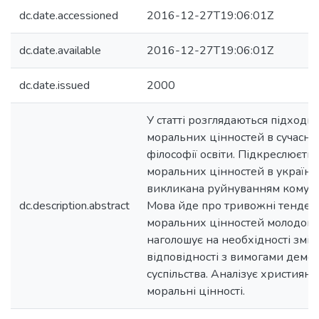
dc.date.accessioned
2016-12-27T19:06:01Z
dc.date.available
2016-12-27T19:06:01Z
dc.date.issued
2000
У статті розглядаються підходи
моральних цінностей в сучасній
філософії освіти. Підкреслюєть
моральних цінностей в українсь
викликана руйнуванням комуніс
dc.description.abstract
Мова йде про тривожні тенденці
моральних цінностей молодого 
наголошує на необхідності змін
відповідності з вимогами демо
суспільства. Аналізує християнсь
моральні цінності.