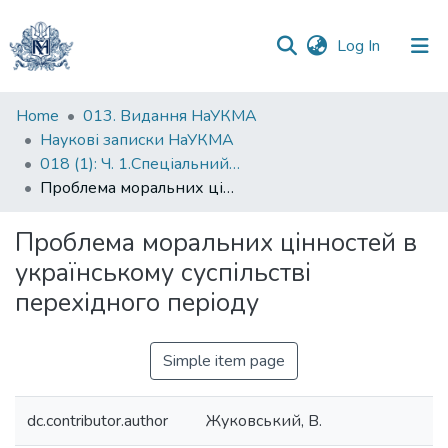
(current)
Log In
Communities
Home
013. Видання НаУКМА
&
Наукові записки НаУКМА
Collections
018 (1): Ч. 1.Спеціальний випуск
Проблема моральних цінностей в українському суспільстві перехідного періоду
All of DSpace
Проблема моральних цінностей в
Statistics
українському суспільстві
перехідного періоду
Simple item page
dc.contributor.author
Жуковський, В.