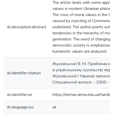
The article deals with some appro
values in modern Ukrainian philoso
The crisis of moral values in the Uk
caused by rejecting of Communist m
dc.description.abstract
underlined. The author points out 
tendencies in the hierarchy of mora
generation. The need of changing va
democratic society is emphasized. 
humanistic values are analyzed.
Жуковський В. М. Проблема мо
в українському суспільстві перех
dc.identifier.citation
Жуковський / Наукові записки
Спеціальний випуск. - 2000. - Т. 
dc.identifier.uri
https://ekmair.ukma.edu.ua/han
dc.language.iso
uk