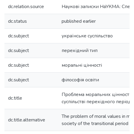
dc.relation.source
Наукові записки НаУКМА: Спец
dc.status
published earlier
dc.subject
українське суспільство
dc.subject
перехідний тип
dc.subject
моральні цінності
dc.subject
філософія освіти
Проблема моральних цінностей
dc.title
суспільстві перехідного періоду
The problem of moral values in mod
dc.title.alternative
society of the transitional period