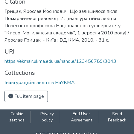
Citation
Грицак, Ярослав Йосипович. Що залишилося після
Помаранчевої революції? : [інавґураційна лекція
Почесного професора Національного університету
"Києво-Могилянська академія", 1 вересня 2010 року] /
Ярослав Грицак. - Київ : ВД КМА, 2010. - 31 с.
URI
https://ekmair.ukma.edu.ua/handle/123456789/3043
Collections
Інавгураційні лекції в НаУКМА
Full item page
Cookie
Privacy
End User
Send
settings
policy
Agreement
Feedback