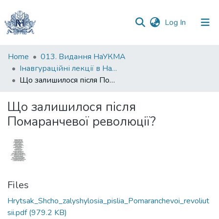
(current)
Log In
Communities
Home
013. Видання НаУКМА
&
Інавгураційні лекції в НаУКМА
Collections
Що залишилося після Помаранчевої революції?
All of DSpace
Що залишилося після
Помаранчевої революції?
Statistics
Files
Hrytsak_Shcho_zalyshylosia_pislia_Pomaranchevoi_revoliut
sii.pdf
(979.2 KB)