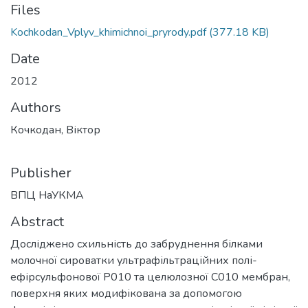
Files
Kochkodan_Vplyv_khimichnoi_pryrody.pdf
(377.18 KB)
Date
2012
Authors
Кочкодан, Віктор
Publisher
ВПЦ НаУКМА
Abstract
Досліджено схильність до забруднення білками
молочної сироватки ультрафільтраційних полі-
ефірсульфонової Р010 та целюлозної С010 мембран,
поверхня яких модифікована за допомогою