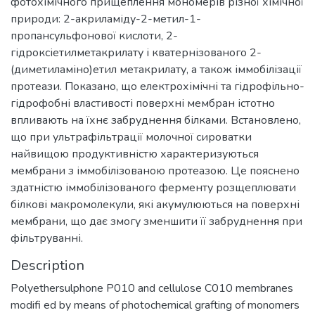
фотохімічного прищеплення мономерів різної хімічної
природи: 2-акриламіду-2-метил-1-
пропансульфонової кислоти, 2-
гідроксіетилметакрилату і кватернізованого 2-
(диметиламіно)етил метакрилату, а також іммобілізації
протеази. Показано, що електрохімічні та гідрофільно-
гідрофобні властивості поверхні мембран істотно
впливають на їхнє забруднення білками. Встановлено,
що при ультрафільтрації молочної сироватки
найвищою продуктивністю характеризуються
мембрани з іммобілізованою протеазою. Це пояснено
здатністю іммобілізованого ферменту розщеплювати
білкові макромолекули, які акумулюються на поверхні
мембрани, що дає змогу зменшити її забруднення при
фільтруванні.
Description
Polyethersulphone P010 and cellulose C010 membranes
modifi ed by means of photochemical grafting of monomers