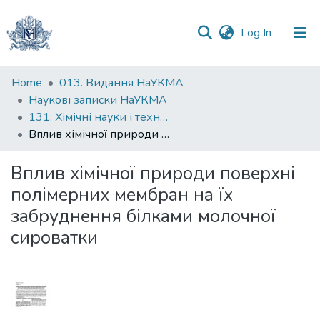
(current)
Log In
Communities
Home
013. Видання НаУКМА
&
Наукові записки НаУКМА
Collections
131: Хімічні науки і технології
Вплив хімічної природи поверхні полімерних мембран на їх забруднення білками молочної сироватки
All of DSpace
Вплив хімічної природи поверхні
Statistics
полімерних мембран на їх
забруднення білками молочної
сироватки