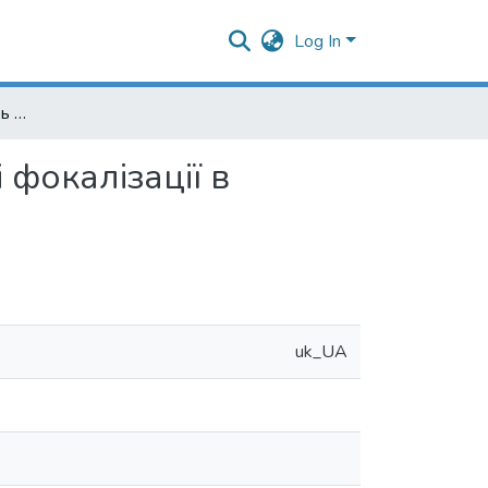
Log In
Переосмислення понять наративності, персонажа і фокалізації в сучасній когнітивній наратології
 фокалізації в
uk_UA