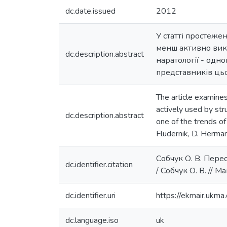
dc.date.issued
2012
У статті простежен
менш активно вико
dc.description.abstract
наратології - одн
представників цьо
The article examines 
actively used by str
dc.description.abstract
one of the trends of
Fludernik, D. Herman
Собчук О. В. Перео
dc.identifier.citation
/ Собчук О. В. // М
dc.identifier.uri
https://ekmair.uk
dc.language.iso
uk