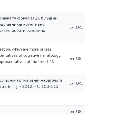
нажа та фокалізації, більш чи
дставників когнітивної
uk_UA
ізовано роботи основних
ization, which are more or less
sentatives of cognitive narratology,
en_US
epresentatives of the trend, M.
сучасній когнітивній наратології
uk_UA
ець В. П.]. - 2012. - С. 108-113.
en_US