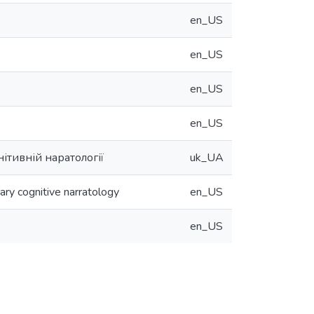
en_US
en_US
en_US
en_US
ітивній наратології
uk_UA
rary cognitive narratology
en_US
en_US