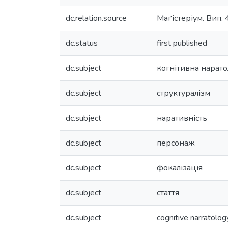
dc.relation.source
Маґістеріум. Вип. 
dc.status
first published
dc.subject
когнітивна нарато
dc.subject
структуралізм
dc.subject
наративність
dc.subject
персонаж
dc.subject
фокалізація
dc.subject
стаття
dc.subject
cognitive narratolog