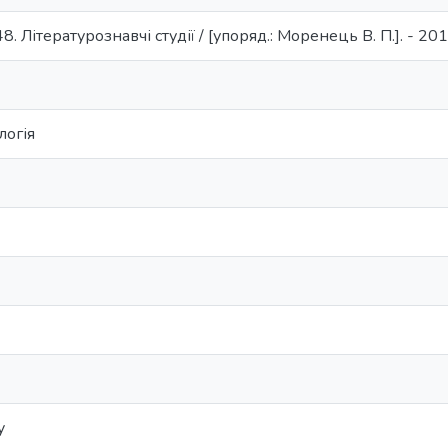
48. Літературознавчі студії / [упоряд.: Моренець В. П.]. - 20
логія
y