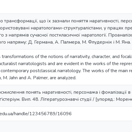
о трансформації, що їх зазнали поняття наративності, персо
ристовувані наратологами-структуралістами, у працях пре
ого з напрямів сучасної посткласичної наратології. Проанал
го напряму: Д. Германа, А. Палмера, М. Флудернік і М. Яна.
transformations of the notions of narrativity, character, and focal
ucturalist narratologists and are evident in the works of the repre
 contemporary postclassical narratology. The works of the main r
, M. Jahn and A. Palmer, are analyzed.
смислення понять наративності, персонажа і фокалізації в 
аґістеріум. Вип. 48. Літературознавчі студії / [упоряд.: Морен
ma.edu.ua/handle/123456789/16096