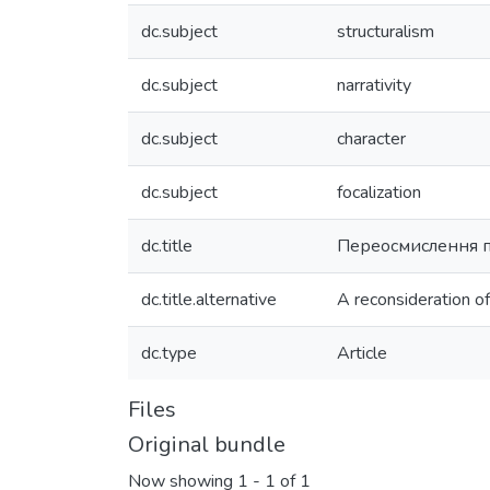
dc.subject
structuralism
dc.subject
narrativity
dc.subject
character
dc.subject
focalization
dc.title
Переосмислення по
dc.title.alternative
A reconsideration of 
dc.type
Article
Files
Original bundle
Now showing
1 - 1 of 1