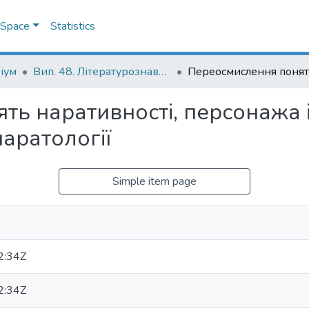
DSpace
Statistics
іум
Вип. 48. Літературознавчі студії
ь наративності, персонажа і
наратології
Simple item page
2:34Z
2:34Z