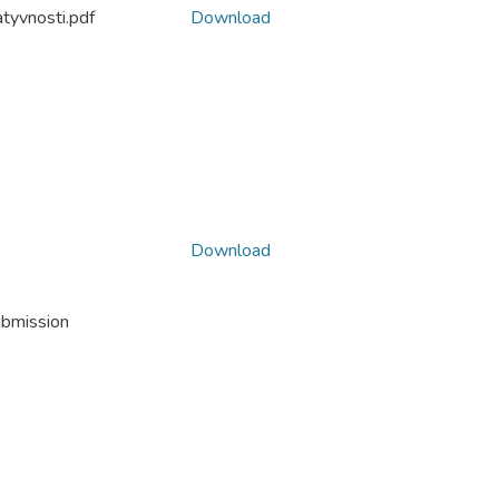
tyvnosti.pdf
Download
Download
ubmission