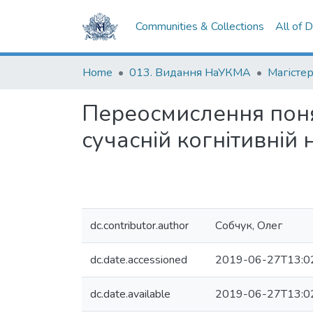
Communities & Collections
All of 
Home
013. Видання НаУКМА
Магістер
Переосмислення понят
сучасній когнітивній 
dc.contributor.author
Собчук, Олег
dc.date.accessioned
2019-06-27T13:0
dc.date.available
2019-06-27T13:0