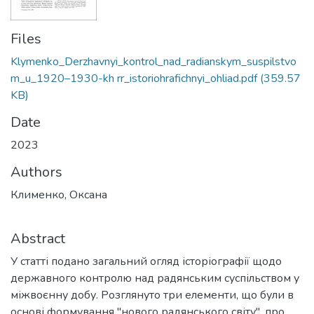
Files
Klymenko_Derzhavnyi_kontrol_nad_radianskym_suspilstvo
m_u_1920–1930-kh rr_istoriohrafichnyi_ohliad.pdf
(359.57
KB)
Date
2023
Authors
Клименко, Оксана
Abstract
У статті подано загальний огляд історіографії щодо
державного контролю над радянським суспільством у
міжвоєнну добу. Розглянуто три елементи, що були в
основі формування "нового радянського світу", про