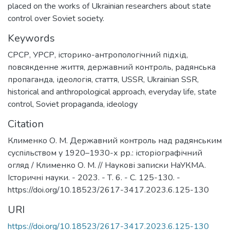
placed on the works of Ukrainian researchers about state
control over Soviet society.
Keywords
СРСР
,
УРСР
,
історико-антропологічний підхід
,
повсякденне життя
,
державний контроль
,
радянська
пропаганда
,
ідеологія
,
стаття
,
USSR
,
Ukrainian SSR
,
historical and anthropological approach
,
everyday life
,
state
control
,
Soviet propaganda
,
ideology
Citation
Клименко О. М. Державний контроль над радянським
суспільством у 1920–1930-х рр.: історіографічний
огляд / Клименко О. М. // Наукові записки НаУКМА.
Історичні науки. - 2023. - Т. 6. - С. 125-130. -
https://doi.org/10.18523/2617-3417.2023.6.125-130
URI
https://doi.org/10.18523/2617-3417.2023.6.125-130