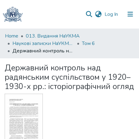
(current)
Log In
Communities
Home
013. Видання НаУКМА
&
Наукові записки НаУКМА. Історичні науки
Том 6
Collections
Державний контроль над радянським суспільством у 1920–1930-х рр.: історіографічний огляд
All of DSpace
Державний контроль над
радянським суспільством у 1920–
Statistics
1930-х рр.: історіографічний огляд