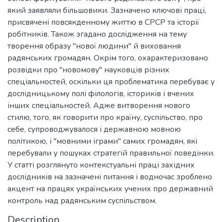
який заявляли більшовики. Зазначено ключові праці,
присвячені повсякденному життю в СРСР та історії
робітників. Також згадано дослідження на тему
творення образу "нової людини" й виховання
радянських громадян. Окрім того, охарактеризовано
розвідки про "новомову" науковців різних
спеціальностей, оскільки ця проблематика перебуває у
дослідницькому полі філологів, істориків і вчених
інших спеціальностей. Адже витворення нового
стилю, того, як говорити про країну, суспільство, про
себе, супроводжувалося і державною мовною
політикою, і "мовними іграми" самих громадян, які
перебували у пошуках стратегій правильної поведінки.
У статті розглянуто контекстуальні праці західних
дослідників на зазначені питання і водночас зроблено
акцент на працях українських учених про державний
контроль над радянським суспільством.
Description