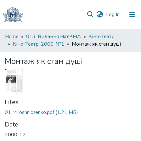
(current)
Log In
Communities
Home
013. Видання НаУКМА
Кіно-Театр
&
Кіно-Театр. 2000. №1
Монтаж як стан душі
Collections
Монтаж як стан душі
All of DSpace
Statistics
Files
01 Miroshnichenko.pdf
(1.21 MB)
Date
2000-02