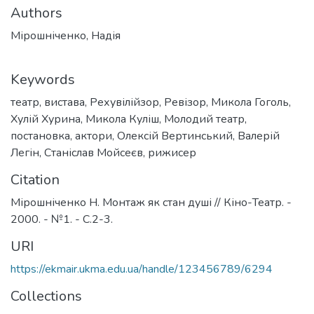
Authors
Мірошніченко, Надія
Keywords
театр
,
вистава
,
Рехувілійзор
,
Ревізор
,
Микола Гоголь
,
Хулій Хурина
,
Микола Куліш
,
Молодий театр
,
постановка
,
актори
,
Олексій Вертинський
,
Валерій
Легін
,
Станіслав Мойсеєв
,
рижисер
Citation
Мірошніченко Н. Монтаж як стан душі // Кіно-Театр. -
2000. - №1. - С.2-3.
URI
https://ekmair.ukma.edu.ua/handle/123456789/6294
Collections