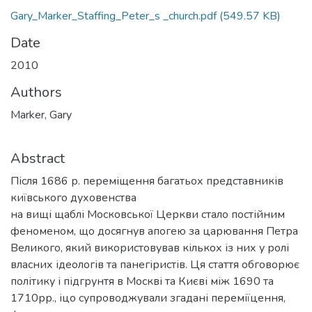
Gary_Marker_Staffing_Peter_s _church.pdf
(549.57 KB)
Date
2010
Authors
Marker, Gary
Abstract
Після 1686 р. переміщення багатьох представників
київського духовенства
на вищі щаблі Московської Церкви стало постійним
феноменом, що досягнув апогею за царювання Петра
Великого, який використовував кількох із них у ролі
власних ідеологів та панегіристів. Ця стаття обговорює
політику і підгрунтя в Москві та Києві між 1690 та
1710рр., іцо супроводжували згадані переміїцення,