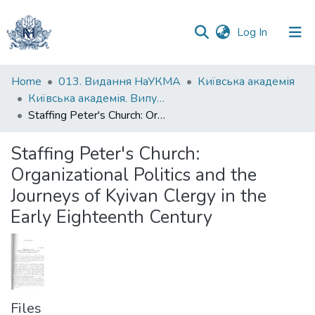
(current)
Log In
Communities
Home
013. Видання НаУКМА
Київська академія
&
Київська академія. Випуск 008
Collections
Staffing Peter's Church: Organizational Politics and the Journeys of Kyivan Clergy in the Early Eighteenth Century
All of DSpace
Staffing Peter's Church:
Organizational Politics and the
Statistics
Journeys of Kyivan Clergy in the
Early Eighteenth Century
Files