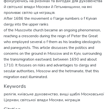
фокусуючись на ризиках та вигодах для духовенства
й світської влади Москви й Гетьманщини, на які
проливає світло ця міграція.
After 1686 the movement o f large numbers o f Kyivan
clergy into the upper ranks
of the Muscovite church became an ongoing phenomenon,
reaching a crescendo during the reign of Peter the Great
who employed several o f them as his leading ideologists
and panegyrists. This article discusses the politics and
concerns on the ground in Moscow and in Kyiv, surrounding
the transmigration eastward, between 1690 and about
1710. It focuses on risks and advantages to clergy and
secular authorities, Moscow and the hetmanate, that this
migration east illuminated.
Keywords
релігія
,
київське духовенство
,
вищі щаблі Московської
Церкви
,
світської влади Москви
,
міграція