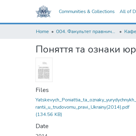
Communities & Collections
All of 
Home
004. Факультет правничих наук
Поняття та ознаки юр
Files
Yatskevych_Poniattia_ta_oznaky_yurydychnykh
rantii_u_trudovomu_pravi_Ukrainy(2014).pdf
(134.56 KB)
Date