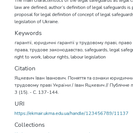
The main characteristics of the legal safeguards as legal c
law are defined, author’s definition of legal safeguards is
proposal for legal definition of concept of legal safeguard
legislation of Ukraine.
Keywords
гарантії
,
юридичні гарантії у трудовому праві
,
право
права
,
трудове законодавство
,
safeguards
,
legal safeg
right to work
,
labour rights
,
labour legislation
Citation
Яцкевич Іван Іванович. Поняття та ознаки юридични
трудовому праві України / Іван Яцкевич // Публiчне п
3 (15). - С. 137-144.
URI
https://ekmair.ukma.edu.ua/handle/123456789/11137
Collections