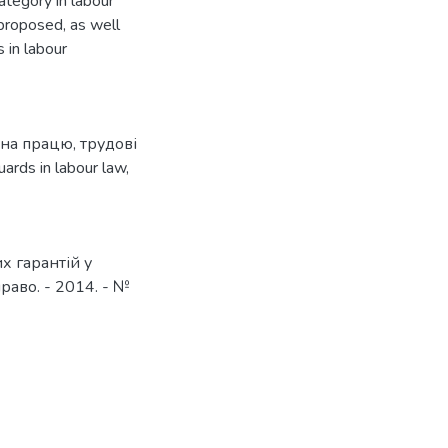
ategory in labour
 proposed, as well
s in labour
 на працю
,
трудові
uards in labour law
,
х гарантій у
раво. - 2014. - №