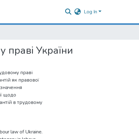
Log In
у праві України
рудовому праві
нтій як правової
изначення
ії щодо
антій в трудовому
abour law of Ukraine.