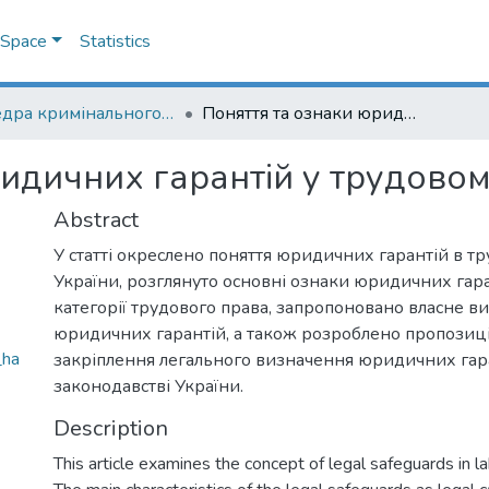
DSpace
Statistics
Кафедра кримінального та кримінального процесуального права
Поняття та ознаки юридичних гарантій у трудовому праві України
идичних гарантій у трудовом
Abstract
У статті окреслено поняття юридичних гарантій в т
України, розглянуто основні ознаки юридичних гара
категорії трудового права, запропоновано власне в
юридичних гарантій, а також розроблено пропозиц
_ha
закріплення легального визначення юридичних гар
законодавстві України.
Description
This article examines the concept of legal safeguards in l