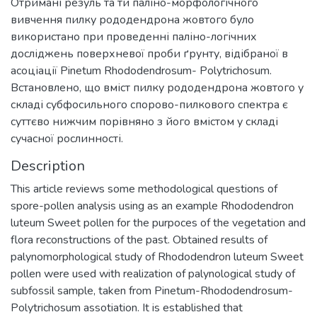
Отримані резуль та ти паліно-морфологічного
вивчення пилку рододендрона жовтого було
використано при проведенні паліно-логічних
досліджень поверхневої проби ґрунту, відібраної в
асоціації Pinetum Rhododendrosum- Polytrichosum.
Встановлено, що вміст пилку рододендрона жовтого у
складі субфосильного спорово-пилкового спектра є
суттєво нижчим порівняно з його вмістом у складі
сучасної рослинності.
Description
This article reviews some methodological questions of
spore-pollen analysis using as an example Rhododendron
luteum Sweet pollen for the purpoces of the vegetation and
flora reconstructions of the past. Obtained results of
palynomorphological study of Rhododendron luteum Sweet
pollen were used with realization of palynological study of
subfossil sample, taken from Pinetum-Rhododendrosum-
Polytrichosum assotiation. It is established that