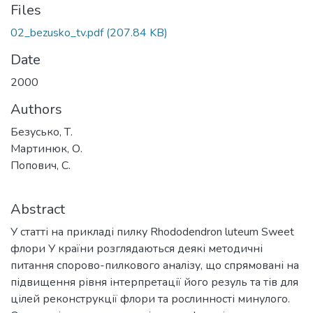
Files
02_bezusko_tv.pdf
(207.84 KB)
Date
2000
Authors
Безусько, Т.
Мартинюк, О.
Попович, С.
Abstract
У статті на прикладі пилку Rhododendron luteum Sweet
флори У країни розглядаються деякі методичні
питання спорово-пилкового аналізу, що спрямовані на
підвищення рівня інтерпретації його резуль та тів для
цілей реконструкції флори та рослинності минулого.