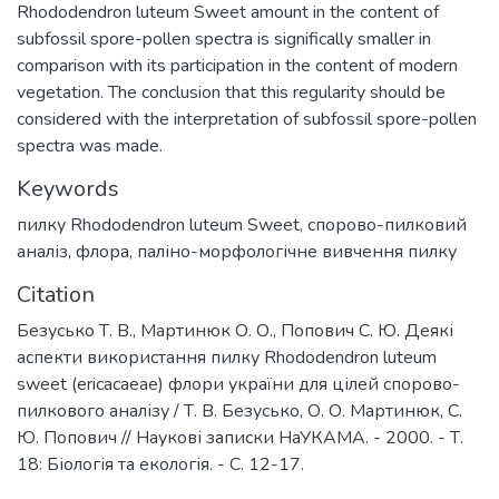
Rhododendron luteum Sweet amount in the content of
subfossil spore-pollen spectra is significally smaller in
comparison with its participation in the content of modern
vegetation. The conclusion that this regularity should be
considered with the interpretation of subfossil spore-pollen
spectra was made.
Keywords
пилку Rhododendron luteum Sweet
,
спорово-пилковий
аналіз
,
флора
,
паліно-морфологічне вивчення пилку
Citation
Безусько Т. В., Мартинюк О. О., Попович С. Ю. Деякі
аспекти використання пилку Rhododendron luteum
sweet (ericacaeae) флори україни для цілей спорово-
пилкового аналізу / Т. В. Безусько, О. О. Мартинюк, С.
Ю. Попович // Наукові записки НаУКАМА. - 2000. - Т.
18: Біологія та екологія. - С. 12-17.