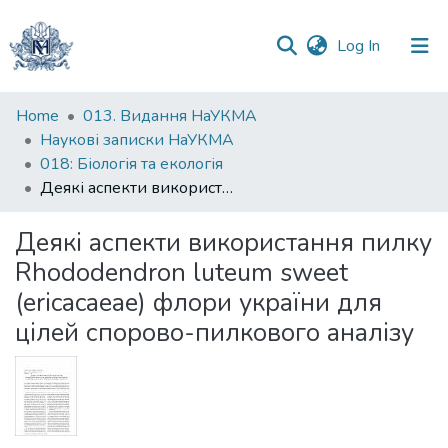
(current)
Log In
Communities
Home
013. Видання НаУКМА
&
Наукові записки НаУКМА
Collections
018: Біологія та екологія
Деякі аспекти використання пилку Rhododendron luteum sweet (ericacaeae) флори україни для цілей спорово-пилкового аналізу
All of DSpace
Деякі аспекти використання пилку
Statistics
Rhododendron luteum sweet
(ericacaeae) флори україни для
цілей спорово-пилкового аналізу