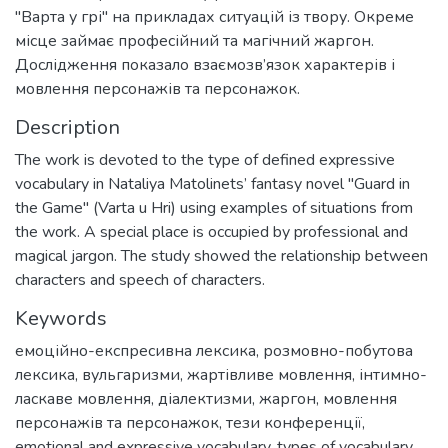
"Варта у грі" на прикладах ситуацій із твору. Окреме
місце займає професійний та магічний жаргон.
Дослідження показало взаємозв’язок характерів і
мовлення персонажів та персонажок.
Description
The work is devoted to the type of defined expressive
vocabulary in Nataliya Matolinets’ fantasy novel "Guard in
the Game" (Varta u Hri) using examples of situations from
the work. A special place is occupied by professional and
magical jargon. The study showed the relationship between
characters and speech of characters.
Keywords
емоційно-експресивна лексика
,
розмовно-побутова
лексика
,
вульгаризми
,
жартівливе мовлення
,
інтимно-
ласкаве мовлення
,
діалектизми
,
жаргон
,
мовлення
персонажів та персонажок
,
тези конференції
,
emotional and expressive vocabulary
,
types of vocabulary
,