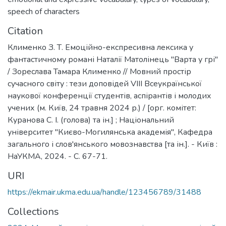
speech of characters
Citation
Клименко З. Т. Емоційно-експресивна лексика у
фантастичному романі Наталії Матолінець "Варта у грі"
/ Зореслава Тамара Клименко // Мовний простір
сучасного світу : тези доповідей VIIІ Всеукраїнської
наукової конференції студентів, аспірантів і молодих
учених (м. Київ, 24 травня 2024 р.) / [орг. комітет:
Куранова С. І. (голова) та ін.] ; Національний
університет "Києво-Могилянська академія", Кафедра
загального і слов'янського мовознавства [та ін.]. - Київ :
НаУКМА, 2024. - C. 67-71.
URI
https://ekmair.ukma.edu.ua/handle/123456789/31488
Collections