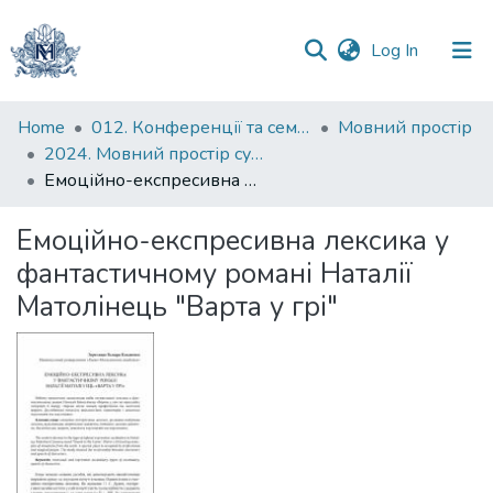
(current)
Log In
Communities
Home
012. Конференції та семінари НаУКМА
Мовний простір
&
2024. Мовний простір сучасного світу : тези доповідей VIII Всеукраїнської науково-практичної конференції студентів, аспірантів і молодих учених, 24 травня 2024 р.
Collections
Емоційно-експресивна лексика у фантастичному романі Наталії Матолінець "Варта у грі"
All of DSpace
Емоційно-експресивна лексика у
фантастичному романі Наталії
Statistics
Матолінець "Варта у грі"