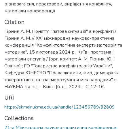
рівновага сил
,
переговори
,
вирішення конфлікту
,
матеріали конференції
Citation
Гірник А. М. Поняття "патова ситуація" в конфлікті /
Гірник А. М. // ХХІ міжнародна науково-практична
конференція "Конфліктологічна експертиза: теорія та
методика", 15 листопада 2024 р., Київ : програма і
матеріали виступів / [орг. комітет: А. М. Гірник, Ю. І.
Сватко] ; ГО "Товариство конфліктологів України",
Кафедра ЮНЕСКО "Права людини, мир, демократія,
толерантність та взаєморозуміння між народами" в
НаУКМА [та ін.]. - Київ : [б. в.], 2024. - C. 12-16.
URI
https://ekmair.ukma.edu.ua/handle/123456789/32809
Collections
21-а Міжнародна науково-практична конференція