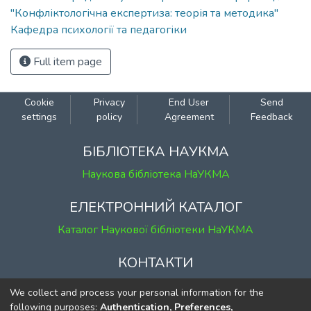
"Конфліктологічна експертиза: теорія та методика"
Кафедра психології та педагогіки
Full item page
Cookie
Privacy
End User
Send
settings
policy
Agreement
Feedback
БІБЛІОТЕКА НАУКМА
Наукова бібліотека НаУКМА
ЕЛЕКТРОННИЙ КАТАЛОГ
Каталог Наукової бібліотеки НаУКМА
КОНТАКТИ
м. Київ, вул. Григорія Сковороди, 2
We collect and process your personal information for the
к. 1, к. 120
following purposes:
Authentication, Preferences,