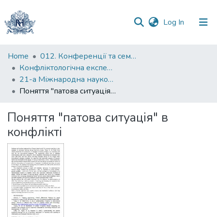
(current)
Log In
Communities
Home
012. Конференції та семінари НаУКМА
&
Конфліктологічна експертиза: теорія та методика
Collections
21-а Міжнародна науково-практична конференція "Конфліктологічна експертиза: теорія та методика"
Поняття "патова ситуація" в конфлікті
All of DSpace
Поняття "патова ситуація" в
Statistics
конфлікті