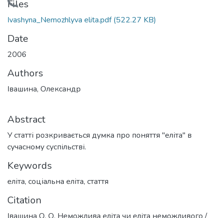
Loading...
Files
Ivashyna_Nemozhlyva elita.pdf
(522.27 KB)
Date
2006
Authors
Івашина, Олександр
Abstract
У статті розкривається думка про поняття "еліта" в
сучасному суспільстві.
Keywords
еліта
,
соціальна еліта
,
стаття
Citation
Івашина О. О. Неможлива еліта чи еліта неможливого /