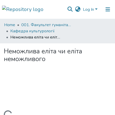
Log In
Communities
Home
001. Факультет гуманітарних наук
&
Кафедра культурології
Collections
Неможлива еліта чи еліта неможливого
All of DSpace
Неможлива еліта чи еліта
неможливого
Statistics