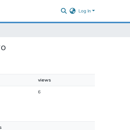
Log In
го
views
6
s