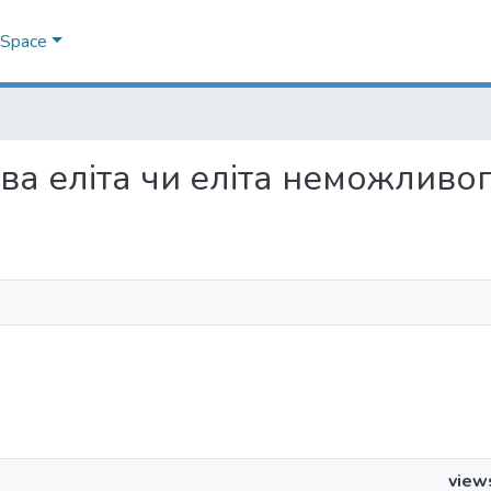
DSpace
ива еліта чи еліта неможливо
view