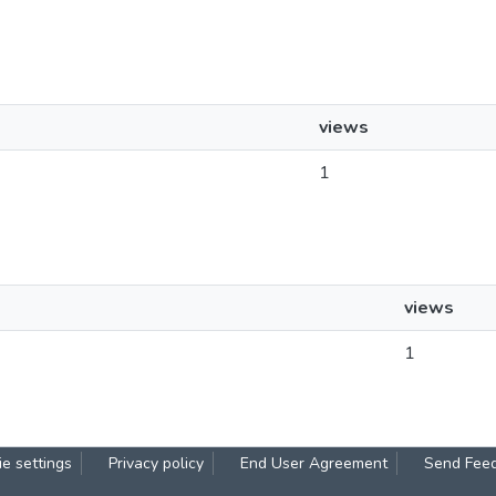
views
1
views
1
e settings
Privacy policy
End User Agreement
Send Fee