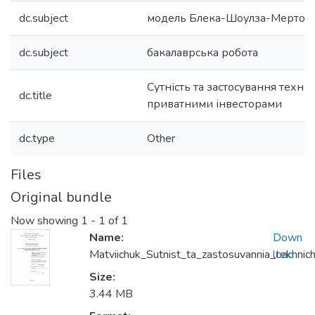
dc.subject
модель Блека-Шоулза-Мертон
dc.subject
бакалаврська робота
Сутність та застосування техніч
dc.title
приватними інвесторами
dc.type
Other
Files
Original bundle
Now showing
1 - 1 of 1
Name:
Down
Matviichuk_Sutnist_ta_zastosuvannia_tekhnich
load
Size:
3.44 MB