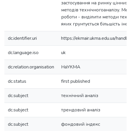
застосування на ринку цінних 
методів технічногоаналізу. Ме
роботи - виділити методи техні
яких грунтується більшість інст
dc.identifier.uri
https://ekmair.ukma.edu.ua/han
dc.language.iso
uk
dc.relation.organisation
НаУКМА
dc.status
first published
dc.subject
технічний аналіз
dc.subject
трендовий аналіз
dc.subject
фондовий індекс