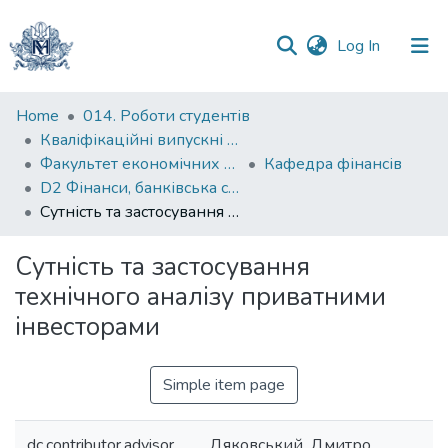
(current)
Log In
Communities
Home
014. Роботи студентів
&
Кваліфікаційні випускні роботи здобувачів вищої освіти бакалаврських програм
Collections
Факультет економічних наук
Кафедра фінансів
D2 Фінанси, банківська справа, страхування та фондовий ринок
All of DSpace
Сутність та застосування технічного аналізу приватними інвесторами
Statistics
Сутність та застосування
технічного аналізу приватними
інвесторами
Simple item page
dc.contributor.advisor
Дяковський, Дмитро