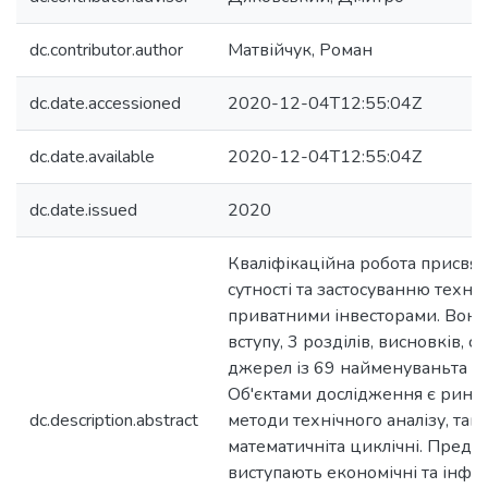
dc.contributor.author
Матвійчук, Роман
dc.date.accessioned
2020-12-04T12:55:04Z
dc.date.available
2020-12-04T12:55:04Z
dc.date.issued
2020
Кваліфікаційна робота присвя
сутності та застосуванню техніч
приватними інвесторами. Вона 
вступу, 3 розділів, висновків, 
джерел із 69 найменуваньта 3 
Об'єктами дослідження є ринок
dc.description.abstract
методи технічного аналізу, такія
математичніта циклічні. Пред
виступають економічні та інфо