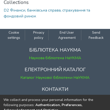
Collections
D2 Фінанси, банківська справа, страхування та
фондовий ринок
Cookie
Privacy
End User
Send
settings
policy
Agreement
Feedback
БІБЛІОТЕКА НАУКМА
Наукова бібліотека НаУКМА
ЕЛЕКТРОННИЙ КАТАЛОГ
Каталог Наукової бібліотеки НаУКМА
КОНТАКТИ
м. Київ, вул. Григорія Сковороди, 2
We collect and process your personal information for the
к. 1, к. 120
following purposes:
Authentication, Preferences,