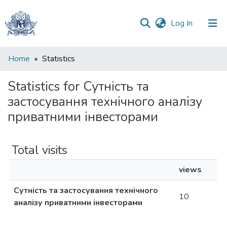
(current)
Log In
Communities
Home
Statistics
&
Collections
Statistics for Сутність та
застосування технічного аналізу
All of DSpace
приватними інвесторами
Total visits
views
Сутність та застосування технічного
10
аналізу приватними інвесторами