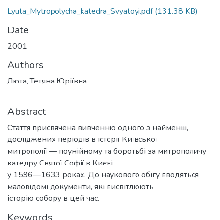
Lyuta_Mytropolycha_katedra_Svyatoyi.pdf
(131.38 KB)
Date
2001
Authors
Люта, Тетяна Юріївна
Abstract
Стаття присвячена вивченню одного з найменш,
досліджених періодів в історії Київської
митрополії — поунійному та боротьбі за митрополичу
катедру Святої Софії в Києві
у 1596—1633 роках. До наукового обігу вводяться
маловідомі документи, які висвітлюють
історію собору в цей час.
Keywords