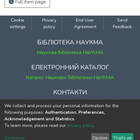
Full item page
Cookie
Privacy
End User
Send
settings
policy
Agreement
Feedback
БІБЛІОТЕКА НАУКМА
Наукова бібліотека НаУКМА
ЕЛЕКТРОННИЙ КАТАЛОГ
Каталог Наукової бібліотеки НаУКМА
КОНТАКТИ
м. Київ, вул. Григорія Сковороди, 2
We collect and process your personal information for the
к. 1, к. 120
following purposes:
Authentication, Preferences,
Acknowledgement and Statistics
.
тел.
(044) 463-69-31
To learn more, please read our
privacy policy
.
ekmair@ukma.edu.ua
Customize
Decline
That's ok