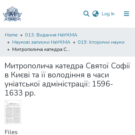
(current)
Log In
Communities
Home
013. Видання НаУКМА
&
Наукові записки НаУКМА
019: Історичні науки
Collections
Митрополича катедра Святої Софії в Києві та її володіння в часи уніатської адміністрації: 1596-1633 рр.
All of DSpace
Митрополича катедра Святої Софії
в Києві та її володіння в часи
Statistics
уніатської адміністрації: 1596-
1633 рр.
Files