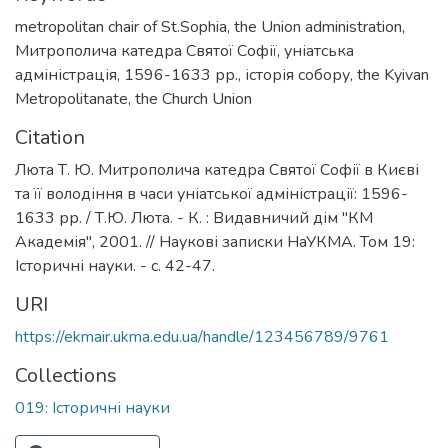
metropolitan chair of St.Sophia
,
the Union administration
,
Митрополича катедра Святої Софії
,
уніатська
адміністрація
,
1596-1633 рр.
,
історія собору
,
the Kyivan
Metropolitanate
,
the Church Union
Citation
Люта Т. Ю. Митрополича катедра Святої Софії в Києві
та її володіння в часи уніатської адміністрації: 1596-
1633 рр. / Т.Ю. Люта. - К. : Видавничий дім "КМ
Академія", 2001. // Наукові записки НаУКМА. Том 19:
Історичні науки. - с. 42-47.
URI
https://ekmair.ukma.edu.ua/handle/123456789/9761
Collections
019: Історичні науки