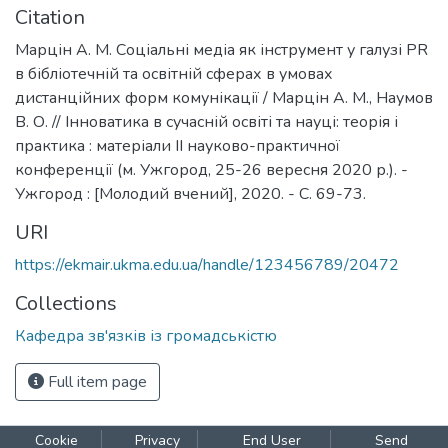
Citation
Марцін А. М. Соціальні медіа як інструмент у галузі PR
в бібліотечній та освітній сферах в умовах
дистанційних форм комунікації / Марцін А. М., Наумов
В. О. // Інноватика в сучасній освіті та науці: теорія і
практика : матеріали ІІ науково-практичної
конференції (м. Ужгород, 25-26 вересня 2020 р.). -
Ужгород : [Молодий вчений], 2020. - С. 69-73.
URI
https://ekmair.ukma.edu.ua/handle/123456789/20472
Collections
Кафедра зв'язків із громадськістю
Full item page
Cookie
Privacy
End User
Send