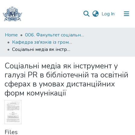
(current)
Log In
Communities
Home
006. Факультет соціальних наук і соціальних технологій
&
Кафедра зв'язків із громадськістю
Collections
Соціальні медіа як інструмент у галузі PR в бібліотечній та освітній сферах в умовах дистанційних форм комунікації
All of DSpace
Соціальні медіа як інструмент у
галузі PR в бібліотечній та освітній
Statistics
сферах в умовах дистанційних
форм комунікації
Files