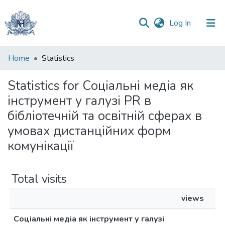
(current)
Log In
Communities
Home
Statistics
&
Collections
Statistics for Соціальні медіа як
інструмент у галузі PR в
All of DSpace
бібліотечній та освітній сферах в
умовах дистанційних форм
комунікації
Total visits
views
Соціальні медіа як інструмент у галузі