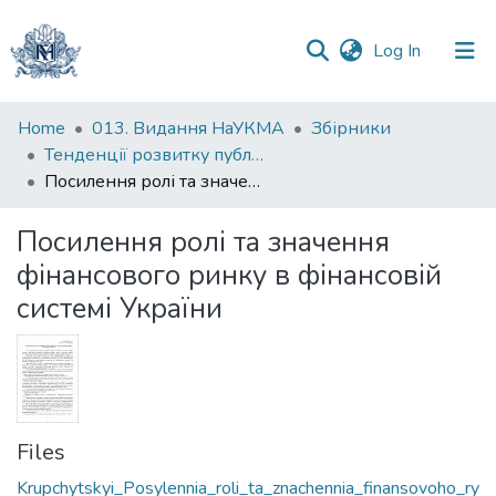
(current)
Log In
Communities
Home
013. Видання НаУКМА
Збірники
&
Тенденції розвитку публічних та корпоративних секторів економіки України в умовах макроекономічної нестабільності: матеріали Міжнародної науково-практичної конференції студентів, аспірантів та молодих вчених
Collections
Посилення ролі та значення фінансового ринку в фінансовій системі України
All of DSpace
Посилення ролі та значення
фінансового ринку в фінансовій
Statistics
системі України
Files
Krupchytskyi_Posylennia_roli_ta_znachennia_finansovoho_ry