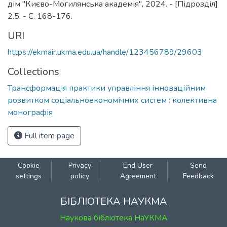
дім "Києво-Могилянська академія", 2024. - [Підрозділ]
2.5. - C. 168-176.
URI
https://ekmair.ukma.edu.ua/handle/123456789/29603
Collections
Трансформація практики управління інноваційним
розвитком соціальноекономічних систем : колективна
монографія
Full item page
Cookie
Privacy
End User
Send
settings
policy
Agreement
Feedback
БІБЛІОТЕКА НАУКМА
Наукова бібліотека НаУКМА