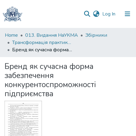
(current)
Log In
Communities
Home
013. Видання НаУКМА
Збірники
&
Трансформація практики управління інноваційним розвитком соціальноекономічних систем : колективна монографія
Collections
Бренд як сучасна форма забезпечення конкурентоспроможності підприємства
All of DSpace
Бренд як сучасна форма
забезпечення
Statistics
конкурентоспроможності
підприємства