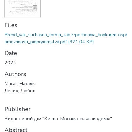
Files
Brend_yak_suchasna_forma_zabezpechennia_konkurentospr
omozhnosti_pidpryiemstva.pdf
(371.04 KB)
Date
2024
Authors
Магас, Наталія
Лелик, Любов
Publisher
Видавничий дім "Києво-Могилянська академія"
Abstract