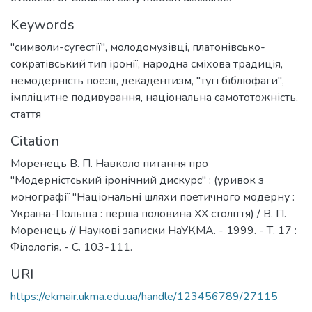
Keywords
"символи-сугестії"
,
молодомузівці
,
платонівсько-
сократівський тип іронії
,
народна сміхова традиція
,
немодерність поезії
,
декадентизм
,
"тугі бібліофаги"
,
імпліцитне подивування
,
національна самототожність
,
стаття
Citation
Моренець В. П. Навколо питання про
"Модерністський іронічний дискурс" : (уривок з
монографії "Національні шляхи поетичного модерну :
Україна-Польща : перша половина ХХ століття) / В. П.
Моренець // Наукові записки НаУКМА. - 1999. - Т. 17 :
Філологія. - С. 103-111.
URI
https://ekmair.ukma.edu.ua/handle/123456789/27115