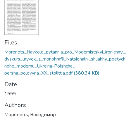
Files
Morenets_Navkolo_pytannia_pro_Modernistskyi_ironichnyi_
dyskurs_uryvok_z_monohrafii_Natsionalni_shliakhy_poetych
noho_modernu_Ukraina-Polshcha_
persha_polovyna_XX_stolittia.pdf
(380.34 KB)
Date
1999
Authors
Моренець, Володимир