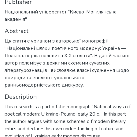
Publisher
Національний університет "Києво-Могилянська
академія"
Abstract
Ця стаття є уривком з авторської монографії
"Національні шляхи поетичного модерну: Україна —
Польща: перша половина X X століття". В даній частині
автор полемізує з деякими схемами сучасних
літературознавців і висловлює власні судження щодо
природи та еволюції українського
ранньомодерністського дискурсу.
Description
This research is a part o f the monograph "National ways o f
poetical modern: U kraine-Poland: early 20 c.". In this part
the author argues with some schemes o f modern literary
critics and declares his own understanding o f nature and
evolution of Ukrainian early modern discourse.