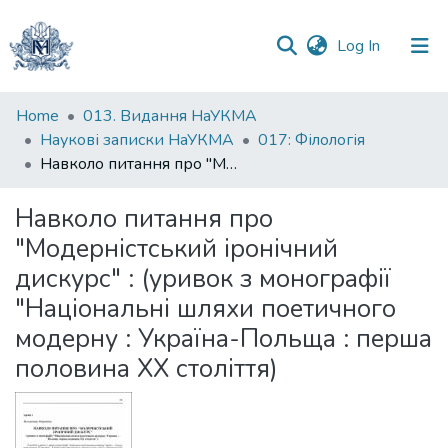
(current)
Log In
Communities
Home
013. Видання НаУКМА
&
Наукові записки НаУКМА
017: Філологія
Collections
Навколо питання про "Модерністський іронічний дискурс" : (уривок з монографії "Національні шляхи поетичного модерну : Україна-Польща : перша половина ХХ століття)
All of DSpace
Навколо питання про
"Модерністський іронічний
Statistics
дискурс" : (уривок з монографії
"Національні шляхи поетичного
модерну : Україна-Польща : перша
половина ХХ століття)