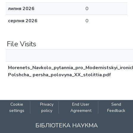
липня 2026
0
серпня 2026
0
File Visits
Morenets_Navkolo_pytannia_pro_Modernistskyi_ironic
Polshcha_ persha_polovyna_XX_stolittia.pdf
Cookie
Privacy
End User
Send
settings
policy
Agreement
Feedback
БІБЛІОТЕКА НАУКМА