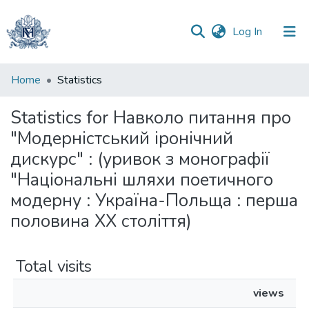
(current)
Log In
Communities
Home
Statistics
&
Collections
Statistics for Навколо питання про
"Модерністський іронічний
All of DSpace
дискурс" : (уривок з монографії
"Національні шляхи поетичного
модерну : Україна-Польща : перша
половина ХХ століття)
Total visits
views