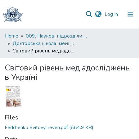
(current)
Log In
Communities
Home
009. Наукові підрозділи НаУКМА
&
Докторська школа імені родини Юхименків
Collections
Світовий рівень медіадосліджень в Україні
All of DSpace
Світовий рівень медіадосліджень
в Україні
Statistics
Files
Fedchenko Svitovyi reven.pdf
(884.9 KB)