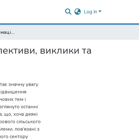
Log In
Цифрова трансформація аграрного сектору: перспективи, виклики та рішення
ективи, виклики та
ає значну увагу
 підвищення
чових тем і
зглянуто останні
в, що, хоча деякі
ового сільського
еми, пов’язані з
ого сектору