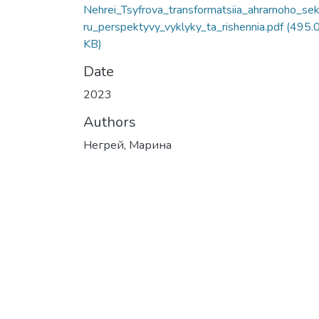
Nehrei_Tsyfrova_transformatsiia_ahrarnoho_se
ru_perspektyvy_vyklyky_ta_rishennia.pdf
(495.
KB)
Date
2023
Authors
Негрей, Марина