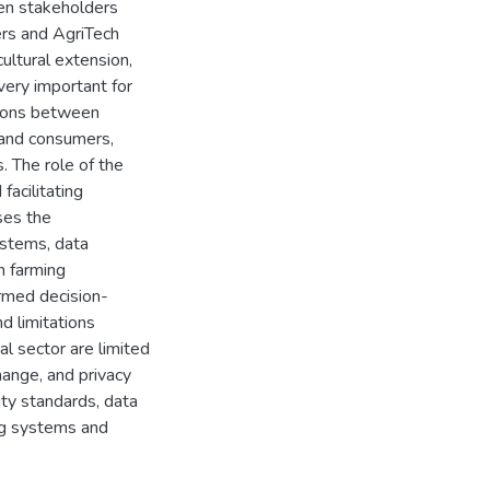
en stakeholders
ers and AgriTech
ultural extension,
very important for
ctions between
 and consumers,
. The role of the
facilitating
ses the
stems, data
n farming
ormed decision-
d limitations
al sector are limited
change, and privacy
ity standards, data
ng systems and