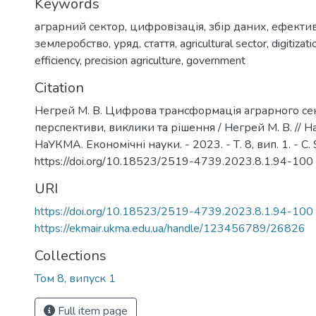
Keywords
аграрний сектор
,
цифровізація
,
збір даних
,
ефектив
землеробство
,
уряд
,
стаття
,
agricultural sector
,
digitizati
efficiency
,
precision agriculture
,
government
Citation
Негрей М. В. Цифрова трансформація аграрного се
перспективи, виклики та рішення / Негрей М. В. // Н
НаУКМА. Економічні науки. - 2023. - Т. 8, вип. 1. - C.
https://doi.org/10.18523/2519-4739.2023.8.1.94-100
URI
https://doi.org/10.18523/2519-4739.2023.8.1.94-100
https://ekmair.ukma.edu.ua/handle/123456789/26826
Collections
Том 8, випуск 1
Full item page