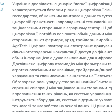
kto
України відповідають сценарію "легкої цифровізації
03
характеризується базовим рівнем цифровізації сіль
господарства, обмеженим контролем даних та сутт
цифровій грамотності і впровадженні технологій м
зацікавленими сторонами в аграрному секторі. Щоб
цифровізації, потрібно поліпшити обмін даними мі
сторонами, як-от фермери, уряд, трейдери, виробни
AgriTech. Цифрові платформи, електронне врядуван
сільськогосподарські консультації, доступ до фінанс
обмін інформацією є дуже важливими для цифрової
Досліджено цифрову взаємодію між фермерами та
агротехнологічними компаніями, трейдерами/виро
харчування та споживачами з акцентом на її елемент
Обговорено роль уряду у створенні надійної систем
сприянні співпраці між зацікавленими сторонами. 
впровадження таких рішень, як системи управлінн
інструменти збору даних, системи підтримки ухвале
технології землеробства на основі даних. Ці рішен