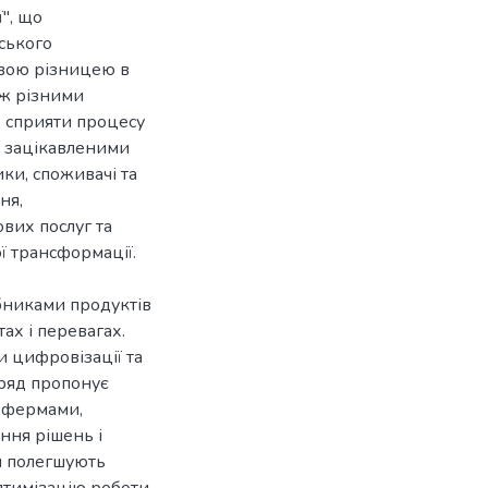
", що
ського
євою різницею в
іж різними
 сприяти процесу
ж зацікавленими
ки, споживачі та
ня,
ових послуг та
 трансформації.
бниками продуктів
ах і перевагах.
и цифровізації та
Уряд пропонує
я фермами,
ння рішень і
ня полегшують