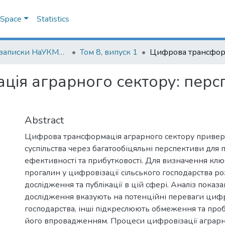
DSpace
Statistics
Наукові записки НаУКМА. Економічні науки
Том 8, випуск 1
ія аграрного сектору: персп
Abstract
Цифрова трансформація аграрного сектору приверт
суспільства через багатообіцяльні перспективи для
ефективності та прибутковості. Для визначення клю
прогалин у цифровізації сільського господарства ро
дослідження та публікації в цій сфері. Аналіз показа
дослідження вказують на потенційні переваги цифр
господарства, інші підкреслюють обмеження та пробл
його впровадженням. Процеси цифровізації аграрн