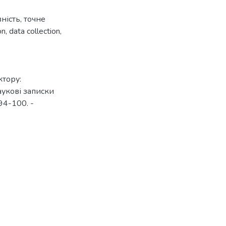
ність
,
точне
on
,
data collection
,
ктору:
аукові записки
 94-100. -