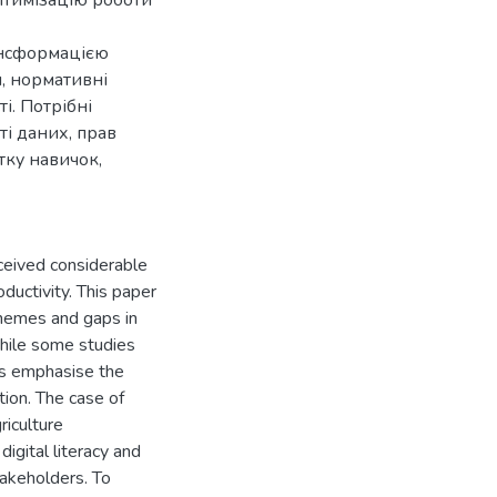
птимізацію роботи
ансформацією
и, нормативні
і. Потрібні
ті даних, прав
тку навичок,
eceived considerable
oductivity. This paper
themes and gaps in
 while some studies
ers emphasise the
tion. The case of
riculture
 digital literacy and
takeholders. To