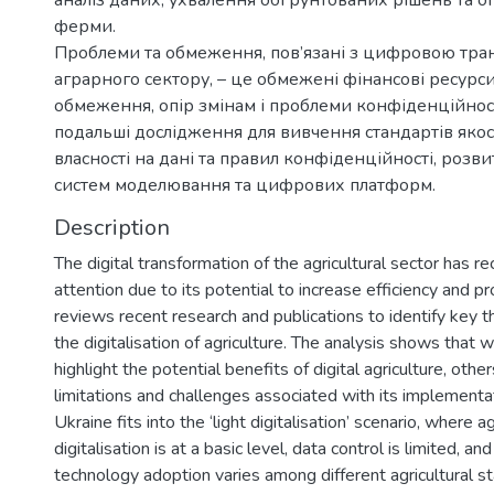
аналіз даних, ухвалення обґрунтованих рішень та о
ферми.
Проблеми та обмеження, пов’язані з цифровою тр
аграрного сектору, – це обмежені фінансові ресурс
обмеження, опір змінам і проблеми конфіденційност
подальші дослідження для вивчення стандартів якос
власності на дані та правил конфіденційності, розви
систем моделювання та цифрових платформ.
Description
The digital transformation of the agricultural sector has r
attention due to its potential to increase efficiency and pr
reviews recent research and publications to identify key 
the digitalisation of agriculture. The analysis shows that
highlight the potential benefits of digital agriculture, oth
limitations and challenges associated with its implementa
Ukraine fits into the ‘light digitalisation’ scenario, where ag
digitalisation is at a basic level, data control is limited, and
technology adoption varies among different agricultural s