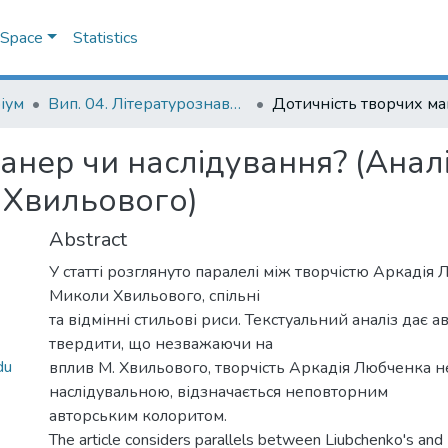
DSpace
Statistics
іум
Вип. 04. Літературознавчі студії
анер чи наслідування? (Анал
 Хвильового)
Abstract
У статті розглянуто паралелі між творчістю Аркадія 
Миколи Хвильового, спільні
та відмінні стильові риси. Текстуальний аналіз дає а
твердити, що незважаючи на
du
вплив M. Хвильового, творчість Аркадія Любченка н
наслідувальною, відзначається неповторним
авторським колоритом.
The article considers parallels between Liubchenko's and