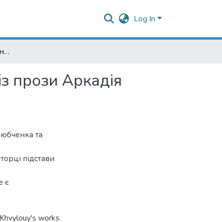
Log In
Дотичність творчих манер чи наслідування? (Аналіз прози Аркадія Любченка та Миколи Хвильового)
із прози Аркадія
Любченка та
вторці підстави
е є
 Khvylouy's works.