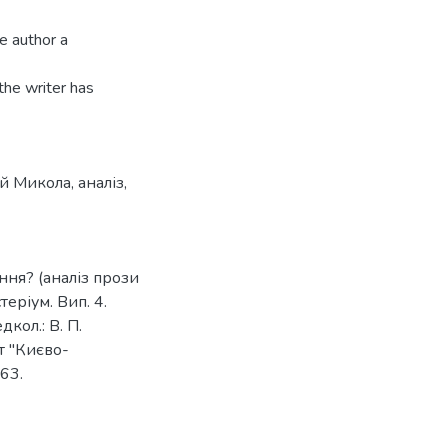
e author a
the writer has
й Микола
,
аналіз
,
ння? (аналіз прози
теріум. Вип. 4.
дкол.: В. П.
т "Києво-
-63.