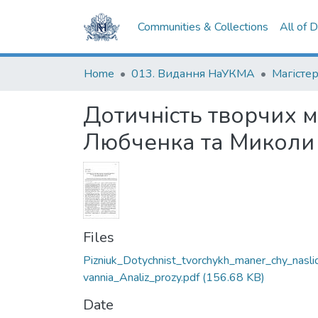
Communities & Collections
All of 
Home
013. Видання НаУКМА
Магістер
Дотичність творчих м
Любченка та Миколи
Files
Pizniuk_Dotychnist_tvorchykh_maner_chy_nasli
vannia_Analiz_prozy.pdf
(156.68 KB)
Date