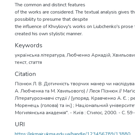
The common and distinct features
of the works are considered. The textual analysis gives th
possibility to presume that despite
the influence of Khvyliovy's works on Liubchenko's prose 
created his own stylistic manner.
Keywords
українська література
,
Любченко Аркадій
,
Хвильови
текст
,
стаття
Citation
Пізнюк Л. В. Дотичність творчих манер чи наслідува
А. Любченка та М. Хвильового) / Леся Пізнюк // Маґіс
Літературознавчі студії / [упоряд. Кравченко А. Є. ; ре
Моренець (голова) та ін.] ; Національний університе
Могилянська академія". - Київ : Стилос, 2000. - С. 59
URI
https://ekmair.ukma.edu.ua/handle/123456789/13880