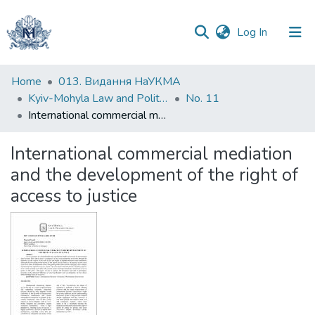
(current)
Log In
Communities
Home
013. Видання НаУКМА
&
Kyiv-Mohyla Law and Politics Journal
No. 11
Collections
International commercial mediation and the development of the right of access to justice
All of DSpace
International commercial mediation
and the development of the right of
Statistics
access to justice