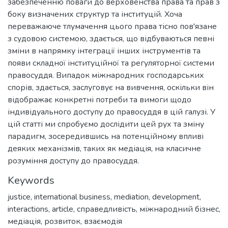
забезпеченню поваги до верховенства права та прав з
боку визначених структур та інституцій. Хоча
переважаюче тлумачення цього права тісно пов'язане
з судовою системою, здається, що відбуваються певні
зміни в напрямку інтеграції інших інструментів та
появи складної інституційної та регуляторної системи
правосуддя. Випадок міжнародних господарських
спорів, здається, заслуговує на вивчення, оскільки він
відображає конкретні потреби та вимоги щодо
індивідуального доступу до правосуддя в цій галузі. У
цій статті ми спробуємо дослідити цей рух та зміну
парадигм, зосередившись на потенційному впливі
деяких механізмів, таких як медіація, на класичне
розуміння доступу до правосуддя.
Keywords
justice
,
international business
,
mediation
,
development
,
interactions
,
article
,
справедливість
,
міжнародний бізнес
,
медіація
,
розвиток
,
взаємодія