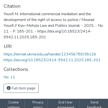
Citation
Yousfi M. International commercial mediation and the
development of the right of access to justice / Mourad
Yousfi // Kyiv-Mohyla Law and Politics Journal. - 2025. - No.
11. - P. 185-201. - https://doi.org/10.18523/2414-
9942.11.2025.185-201
URI
https://ekmair.ukma.edu.ua/handle/123456789/38126
https://doi.org/10.18523/2414-9942.11.2025.185-201
Collections
No. 11
Full item page
Cookie
Privacy
End User
Send
settings
policy
Agreement
Feedback