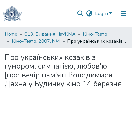
(current)
Log In
Communities
Home
013. Видання НаУКМА
Кіно-Театр
&
Кіно-Театр. 2007. №4
Про українських козаків з гумором, симпатією, любов'ю : [про вечір пам'яті Володимира Дахна у Будинку кіно 14 березня
Collections
Про українських козаків з
All of DSpace
гумором, симпатією, любов'ю :
[про вечір пам'яті Володимира
Дахна у Будинку кіно 14 березня