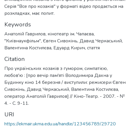
анімаційних козаків з його фільмів у різних логотипах.
Серія "Все про козаків" у форматі відео продається на
розкладках, має попит.
Keywords
Анатолій Гаврилов
,
кінотеатр ім. Чапаєва
,
"Київнаукфільм"
,
Євген Сивокінь
,
Давид Черкаський
,
Валентина Костилєва
,
Едуард Кирич
,
стаття
Citation
Про українських козаків з гумором, симпатією,
любов'ю : [про вечір пам'яті Володимира Дахна у
Будинку кіно 14 березня / виступили: режисери Євген
Сивокінь, Давид Черкаський, Валентина Костилєва,
оператор Анатолій Гаврилов] // Кіно-Театр. - 2007. - №
4. - С. 9-11.
URI