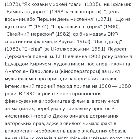
Болгарія, 1979), "Як козаки мушкетерам допомагали"
(1979), "Як козаки у хокей грали" (1995). Інші фільми:
"Камінь на дорозі" (1968, у співавторстві), "День
восьмий, або Перший день мислення" (1971), "Що на
що схоже?" (1974), "Парасолька в цирку" (1980),
"Сімейний марафон" (1982), срібна медаль ВКФ
спортивних фільмів, м.Каунас, 1983), "Лис і дрізд"
(1982), "Енеїда" (за І.Котляревським, 1991). Лауреат
Державної премії ім. Т.Г.Шевченка 1988 року разом з
Едуардом Киричем (художником-постановником) та
Анатолієм Гавриловим (кінооператором) за цикл
мультфільмів про пригоди запорозьких козаків.
Інтенсивний творчий період припав на 1960 — 1980
роки. В 1990-х роках через припинення
фінансування виробництва фільмів, в тому числі
анімаційних, перебував у тривалому простої. У
численних інтерв’ю Дахно вимагав дотримання
авторських прав, адже з’явилося чимало фактів
використання зображень вдало знайдених образів