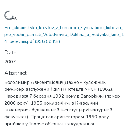
Loading...
Files
Pro_ukrainskykh_kozakiv_z_humorom_sympatiieiu_liuboviu_
pro_vechir_pamiati_Volodymyra_Dakhna_u_Budynku_kino_1
4_bereznia.pdf
(998.58 KB)
Date
2007
Abstract
Володимир Авксентійович Дахно - художник,
режисер, заслужений діяч мистецтв УРСР (1982).
Народився 7 березня 1932 року в Запоріжжі (помер
2006 року). 1955 року закінчив Київський
інженерно- будівельний інститут (архітектурний
факультет). Працював архітектором, 1960 року