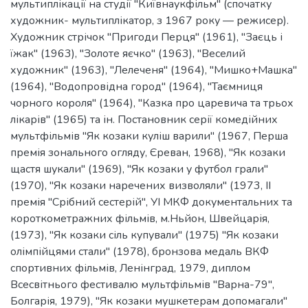
прийшов у Творче об’єднання художньої
мультиплікації на студії "Київнаукфільм" (спочатку
художник- мультиплікатор, з 1967 року — режисер).
Художник стрічок "Пригоди Перця" (1961), "Заєць і
їжак" (1963), "Золоте яєчко" (1963), "Веселий
художник" (1963), "Лелеченя" (1964), "Мишко+Машка"
(1964), "Водопровідна город" (1964), "Таємниця
чорного короля" (1964), "Казка про царевича та трьох
лікарів" (1965) та ін. Постановник серії комедійних
мультфільмів "Як козаки куліш варили" (1967, Перша
премія зонального огляду, Єреван, 1968), "Як козаки
щастя шукали" (1969), "Як козаки у футбол грали"
(1970), "Як козаки наречених визволяли" (1973, II
премія "Срібний сестерій", УІ МКФ документальних та
короткометражних фільмів, м.Ньйон, Швейцарія,
(1973), "Як козаки сіль купували" (1975) "Як козаки
олімпійцями стали" (1978), бронзова медаль ВКФ
спортивних фільмів, Ленінград, 1979, диплом
Всесвітнього фестивалю мультфільмів "Варна-79",