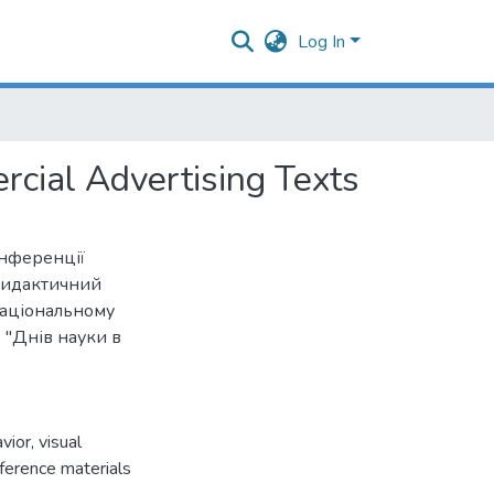
Log In
rcial Advertising Texts
онференції
 дидактичний
 Національному
 "Днів науки в
vior
,
visual
ference materials