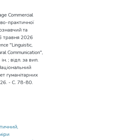
uage Commercial
ково-практичної
ознавчий та
-6 травня 2026
nce "Linguistic,
ural Communication",
н. ; відп. за вип.
, Національний
ет гуманітарних
6. - С. 78-80.
стичний,
міри