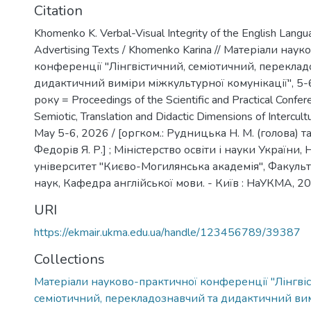
Citation
Khomenko K. Verbal-Visual Integrity of the English Lang
Advertising Texts / Khomenko Karina // Матеріали нау
конференції "Лінгвістичний, семіотичний, переклад
дидактичний виміри міжкультурної комунікації", 5
року = Proceedings of the Scientific and Practical Confere
Semiotic, Translation and Didactic Dimensions of Intercult
May 5-6, 2026 / [оргком.: Рудницька Н. М. (голова) та і
Федорів Я. Р.] ; Міністерство освіти і науки України
університет "Києво-Могилянська академія", Факульт
наук, Кафедра англійської мови. - Київ : НаУКМА, 202
URI
https://ekmair.ukma.edu.ua/handle/123456789/39387
Collections
Матеріали науково-практичної конференції "Лінгві
семіотичний, перекладознавчий та дидактичний ви