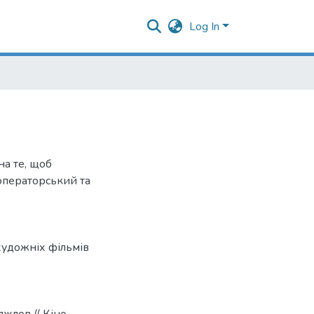
Log In
на те, щоб
операторський та
 художніх фільмів