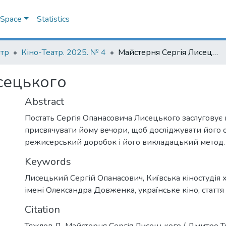
DSpace
Statistics
атр
Кіно-Театр. 2025. № 4
Майстерня Сергія Лисецького
сецького
Abstract
Постать Сергія Опанасовича Лисецького заслуговує 
присвячувати йому вечори, щоб досліджувати його 
режисерський доробок і його викладацький метод.
Keywords
Лисецький Сергій Опанасович
,
Київська кіностудія
імені Олександра Довженка
,
українське кіно
,
стаття
Citation