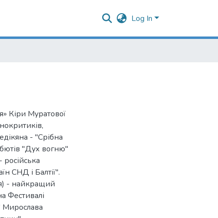
Log In
я» Кіри Муратової
кінокритиків,
дікяна - "Срібна
бютів "Дух вогню"
- російська
їн СНД і Балтії".
я) - найкращий
а Фестивалі
" Мирослава