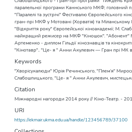
Слабошпицького - Гран-прі програми "Тиждень кр
паралельної програми Каннського МКФ; головний пр
"Паралелі та зустрічі" Фестивалю Європейського кіно 
гран-прі МКФ у Мотовані (Хорватія) та Міланському
"Відкриття року" Європейської кіноакадемії; М. Сл
найкращий режисер на МКФ "Кіношок". "Абонент"
Артеменко - диплом Гільдії кінознавців та кінокрит
"Кінотавр".. "Це- я " Анни Акулевич — Гран прі МК в м
Keywords
"Хворісукалюди" Юрія Речинського
,
"Плем’я" Мирос
Слабошпицького
,
"Це- я " Анни Акулевич
,
мистецьк
Citation
Міжнародні нагороди 2014 року // Кіно-Театр. - 2015.
URI
https://ekmair.ukma.edu.ua/handle/123456789/37100
Collections