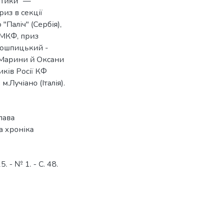
итики" —
из в секції
"Паліч" (Сербія),
 МКФ, приз
абошпицький -
 Марини й Оксани
иків Росії КФ
.Лучіано (Італія).
лава
а хроніка
 - № 1. - С. 48.