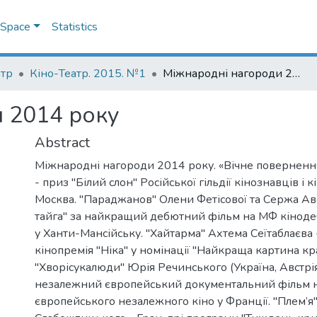
DSpace
Statistics
атр
Кіно-Театр. 2015. №1
Міжнародні нагороди 2014 року
 2014 року
Abstract
Міжнародні нагороди 2014 року. «Вічне поверненн
- приз "Білий слон" Російської гільдії кінознавців і 
Москва. "Параджанов" Олени Фетісової та Сержа Аве
тайга" за найкращий дебютний фільм на МФ кіноде
у Ханти-Мансійську. "Хайтарма" Ахтема Сеїтаблаєва 
кінопремія "Ніка" у номінації "Найкраща картина кра
"Хворісукалюди" Юрія Речинського (Україна, Австрі
незалежний європейський документальний фільм н
європейського незалежного кіно у Франції. "Плем’я