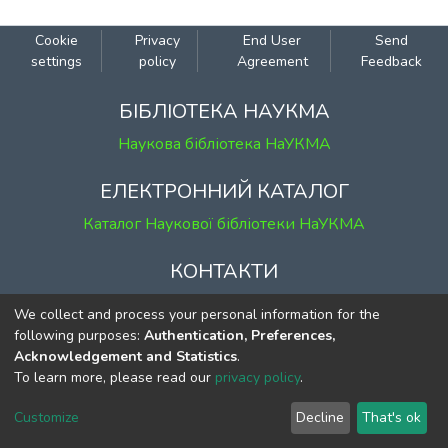
Cookie
Privacy
End User
Send
settings
policy
Agreement
Feedback
БІБЛІОТЕКА НАУКМА
Наукова бібліотека НаУКМА
ЕЛЕКТРОННИЙ КАТАЛОГ
Каталог Наукової бібліотеки НаУКМА
КОНТАКТИ
м. Київ, вул. Григорія Сковороди, 2
We collect and process your personal information for the
к. 1, к. 120
following purposes:
Authentication, Preferences,
Acknowledgement and Statistics
.
тел.
(044) 463-69-31
To learn more, please read our
privacy policy
.
ekmair@ukma.edu.ua
Customize
Decline
That's ok