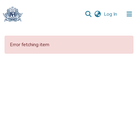
(current)
Log In
Communities
&
Error fetching item
Collections
All of DSpace
Statistics