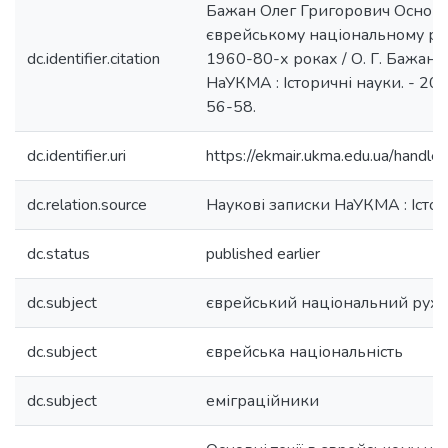
Бажан Олег Григорович Основні 
єврейському національному русі
dc.identifier.citation
1960-80-х роках / О. Г. Бажан /
НаУКМА : Історичні науки. - 2004
56-58.
dc.identifier.uri
https://ekmair.ukma.edu.ua/hand
dc.relation.source
Наукові записки НаУКМА : Істо
dc.status
published earlier
dc.subject
єврейський національний рух
dc.subject
єврейська національність
dc.subject
еміграційники