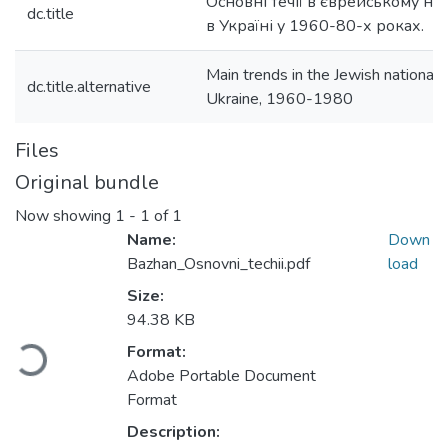
Основні течії в єврейському на
dc.title
в Україні у 1960-80-х роках.
Main trends in the Jewish national
dc.title.alternative
Ukraine, 1960-1980
Files
Original bundle
Now showing
1 - 1 of 1
Name:
Down
Bazhan_Osnovni_techii.pdf
load
Size:
Loading...
94.38 KB
Format:
Adobe Portable Document
Format
Description: