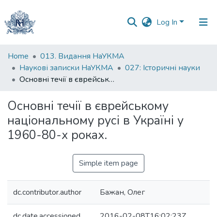
Log In
Communities
Home
013. Видання НаУКМА
&
Наукові записки НаУКМА
027: Історичні науки
Collections
Основні течії в єврейському національному русі в Україні у 1960-80-х роках.
All of DSpace
Основні течії в єврейському
національному русі в Україні у
Statistics
1960-80-х роках.
Simple item page
dc.contributor.author
Бажан, Олег
dc.date.accessioned
2016-02-08T16:02:23Z