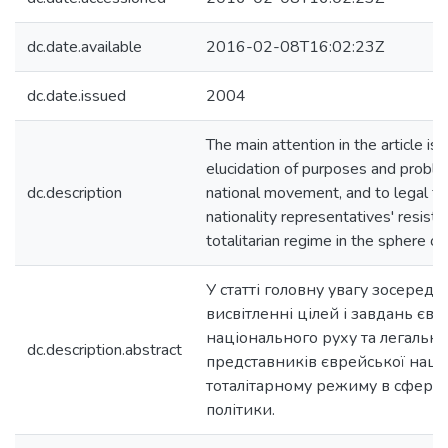
dc.date.available
2016-02-08T16:02:23Z
dc.date.issued
2004
The main attention in the article is 
elucidation of purposes and proble
dc.description
national movement, and to legal fo
nationality representatives' resista
totalitarian regime in the sphere of 
У статті головну увагу зосеред
висвітленні цілей і завдань єв
національного руху та легальн
dc.description.abstract
представників єврейської наці
тоталітарному режиму в сфері 
політики.